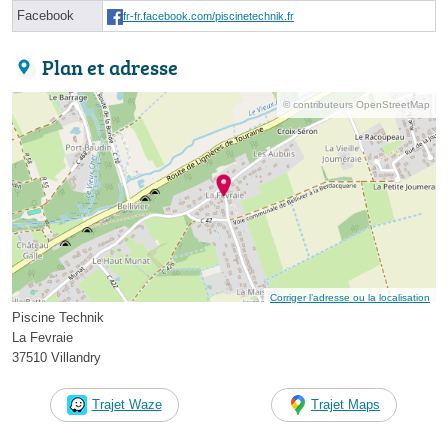
Facebook
fr-fr.facebook.com/piscinetechnik.fr
Plan et adresse
© contributeurs OpenStreetMap
Corriger l’adresse ou la localisation
Piscine Technik
La Fevraie
37510 Villandry
Trajet Waze
Trajet Maps