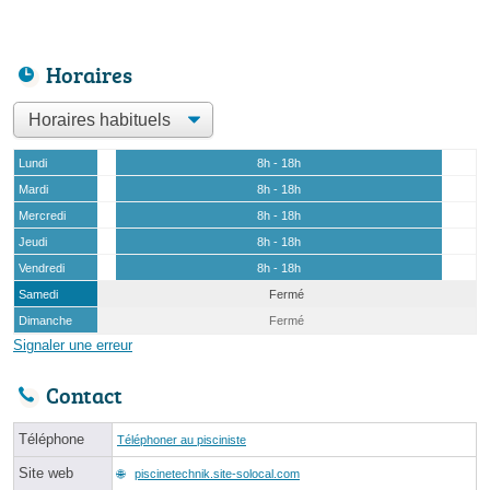
Horaires
Lundi
8h - 18h
Mardi
8h - 18h
Mercredi
8h - 18h
Jeudi
8h - 18h
Vendredi
8h - 18h
Samedi
Fermé
Dimanche
Fermé
Signaler une erreur
Contact
Téléphone
Téléphoner au pisciniste
Site web
piscinetechnik.site-solocal.com