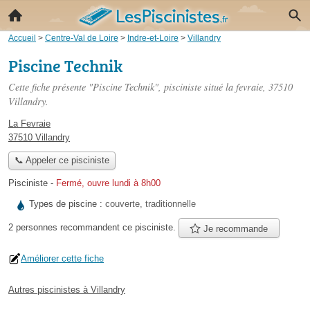
Accueil
>
Centre-Val de Loire
>
Indre-et-Loire
>
Villandry
Piscine Technik
Cette fiche présente "Piscine Technik", pisciniste situé
la fevraie
, 37510
Villandry.
La Fevraie
37510 Villandry
📞 Appeler ce pisciniste
Pisciniste
-
Fermé, ouvre lundi à 8h00
Types de piscine :
couverte, traditionnelle
2 personnes
recommandent
ce pisciniste.
Je recommande
Améliorer cette fiche
Autres piscinistes à Villandry