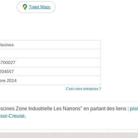
Trajet Maps
iscines
5700027
204557
bre 2014
C'est votre entreprise ?
scines Zone Industrielle Les Narrons" en partant des liens :
pis
-sur-Creuse
.