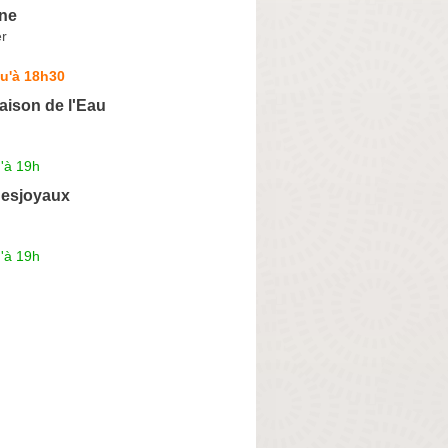
ine
er
u'à 18h30
aison de l'Eau
'à 19h
Desjoyaux
'à 19h