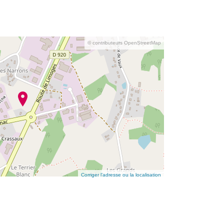
© contributeurs OpenStreetMap
Corriger l’adresse ou la localisation