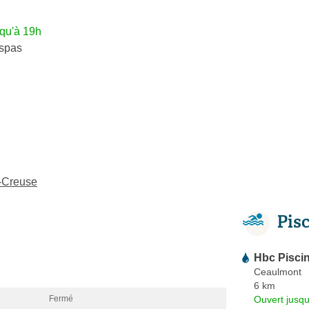
squ'à 19h
spas
r-Creuse
Pis
Hbc Pisci
Ceaulmont
6 km
Ouvert jusqu
Fermé