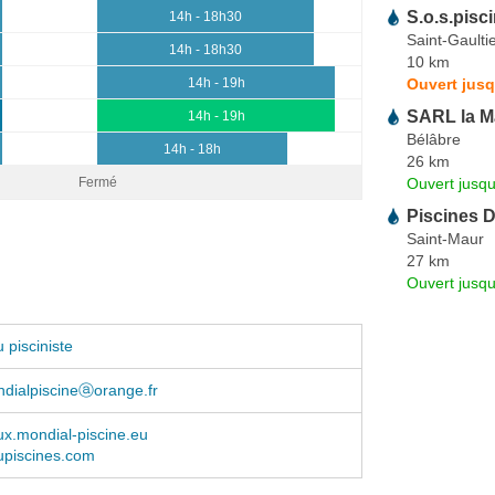
S.o.s.pisc
14h - 18h30
Saint-Gaulti
14h - 18h30
10 km
Ouvert jusq
14h - 19h
SARL la M
14h - 19h
Bélâbre
14h - 18h
26 km
Ouvert jusqu
Fermé
Piscines 
Saint-Maur
27 km
Ouvert jusqu
 pisciniste
ndialpiscineⓐorange.fr
x.mondial-piscine.eu
piscines.com