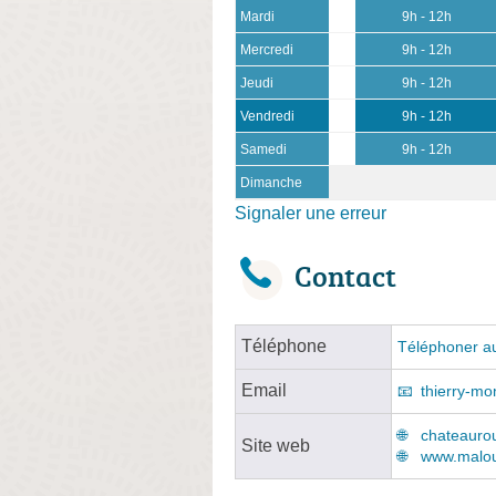
Mardi
9h - 12h
Mercredi
9h - 12h
Jeudi
9h - 12h
Vendredi
9h - 12h
Samedi
9h - 12h
Dimanche
Signaler une erreur
Contact
Téléphone
Téléphoner au
Email
thierry-mo
chateaurou
Site web
www.malou