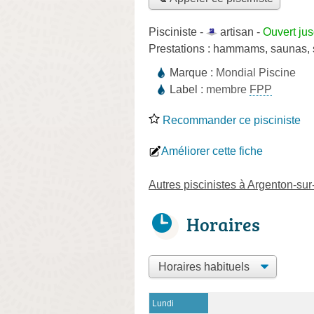
Pisciniste -
artisan
-
Ouvert ju
Prestations :
hammams
,
saunas
,
Marque :
Mondial Piscine
Label :
membre
FPP
Recommander ce pisciniste
Améliorer cette fiche
Autres piscinistes à Argenton-su
Horaires
Lundi