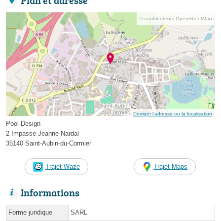
© contributeurs OpenStreetMap
Corriger l’adresse ou la localisation
Pool Design
2 Impasse Jeanne Nardal
35140 Saint-Aubin-du-Cormier
Trajet Waze
Trajet Maps
Informations
Forme juridique
SARL