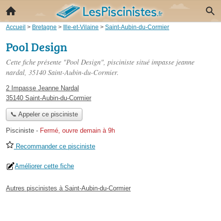
Accueil
>
Bretagne
>
Ille-et-Vilaine
>
Saint-Aubin-du-Cormier
Pool Design
Cette fiche présente "Pool Design", pisciniste situé
impasse jeanne
nardal
, 35140 Saint-Aubin-du-Cormier.
2 Impasse Jeanne Nardal
35140 Saint-Aubin-du-Cormier
📞 Appeler ce pisciniste
Pisciniste
-
Fermé, ouvre demain à 9h
Recommander ce pisciniste
Améliorer cette fiche
Autres piscinistes à Saint-Aubin-du-Cormier