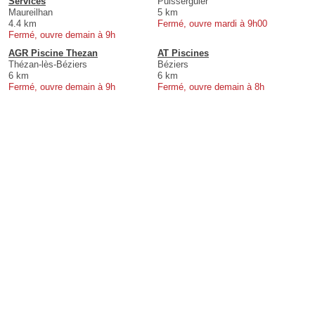
Services
Puisserguier
Maureilhan
5 km
4.4 km
Fermé, ouvre mardi à 9h00
Fermé, ouvre demain à 9h
AGR Piscine Thezan
AT Piscines
Thézan-lès-Béziers
Béziers
6 km
6 km
Fermé, ouvre demain à 9h
Fermé, ouvre demain à 8h