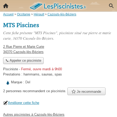
Accueil
>
Occitanie
>
Hérault
>
Cazouls-lès-Béziers
MTS Piscines
Cette fiche présente "MTS Piscines", pisciniste situé
rue pierre et marie
curie
, 34370 Cazouls-lès-Béziers.
2 Rue Pierre et Marie Curie
34370 Cazouls-lès-Béziers
📞 Appeler ce pisciniste
Pisciniste
-
Fermé, ouvre mardi à 9h00
Prestations :
hammams
,
saunas
,
spas
Marque :
Del
2 personnes
recommandent
ce pisciniste.
Je recommande
Améliorer cette fiche
Autres piscinistes à Cazouls-lès-Béziers