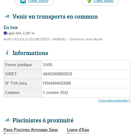
Trajet Waze
Trajet Maps
Venir en transports en commun
En bus
Ligne 643, à 267 m
Arrêt CAZOULS-LES-BEZIERS - HAMEAU - 23 Avenue Jean Moulin
Informations
Forme juridique
SARL
SIRET
49465008800029
N° TVA Intra.
FR44494650088
Création
1 octobre 2011
C'est votre entreprise ?
Piscinistes à proximité
Pass Piscines Arrosage Spas
Ligne d'Eau