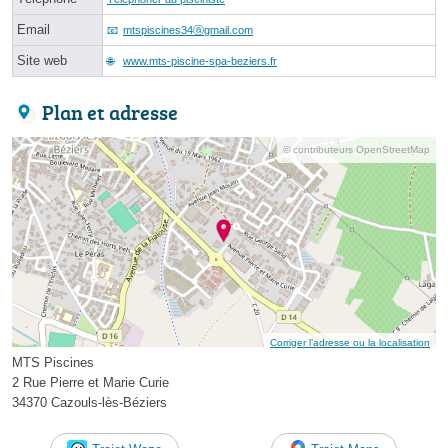
Email
mtspiscines34ⓐgmail.com
Site web
www.mts-piscine-spa-beziers.fr
Plan et adresse
© contributeurs OpenStreetMap
Corriger l’adresse ou la localisation
MTS Piscines
2 Rue Pierre et Marie Curie
34370 Cazouls-lès-Béziers