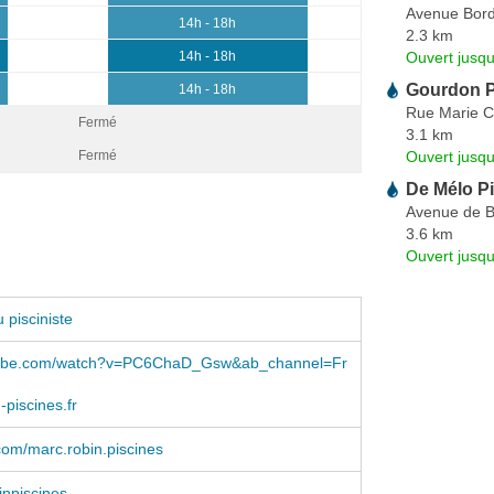
Avenue Bor
14h - 18h
2.3 km
Ouvert jusqu
14h - 18h
Gourdon P
14h - 18h
Rue Marie C
Fermé
3.1 km
Ouvert jusqu
Fermé
De Mélo P
Avenue de 
3.6 km
Ouvert jusqu
 pisciniste
ube.com/watch?v=PC6ChaD_Gsw&ab_channel=Fr
-piscines.fr
om/marc.robin.piscines
npiscines