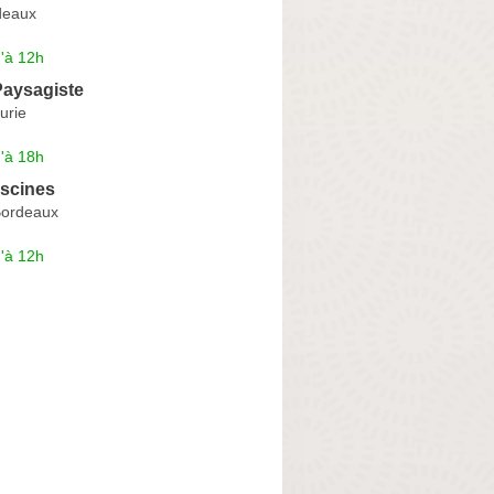
deaux
'à 12h
aysagiste
urie
'à 18h
iscines
Bordeaux
'à 12h