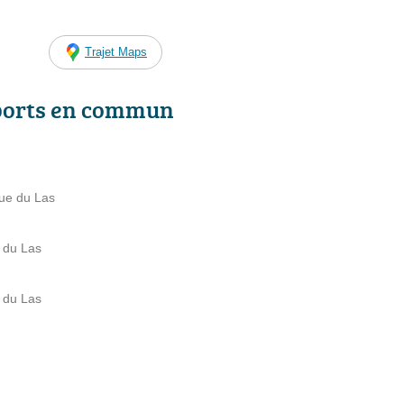
Trajet Maps
ports en commun
nue du Las
e du Las
e du Las