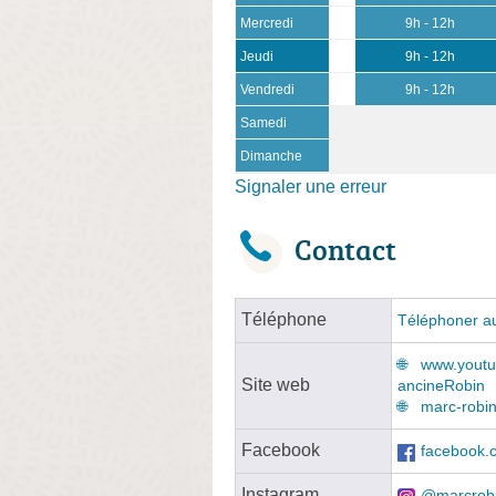
Mercredi
9h - 12h
Jeudi
9h - 12h
Vendredi
9h - 12h
Samedi
Dimanche
Signaler une erreur
Contact
Téléphone
Téléphoner au
www.yout
Site web
ancineRobin
marc-robin
Facebook
facebook.c
Instagram
@marcrobi