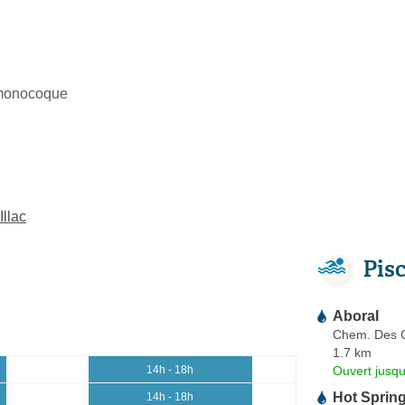
 monocoque
Illac
Pis
Aboral
Chem. Des 
1.7 km
Ouvert jusq
14h - 18h
Hot Sprin
14h - 18h