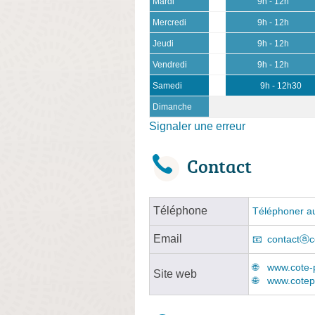
Mardi
9h - 12h
Mercredi
9h - 12h
Jeudi
9h - 12h
Vendredi
9h - 12h
Samedi
9h - 12h30
Dimanche
Signaler une erreur
Contact
Téléphone
Téléphoner au
Email
contactⓐco
www.cote-p
Site web
www.cotepi