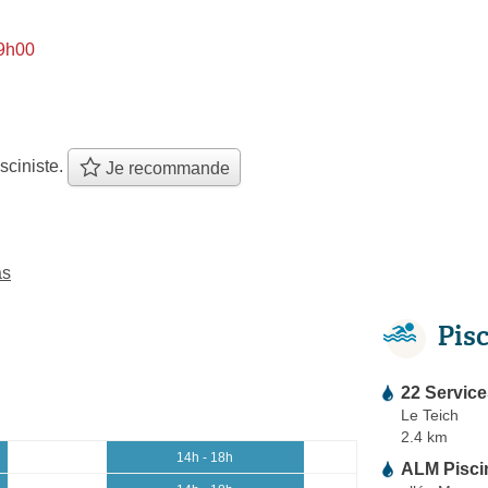
 9h00
sciniste.
Je recommande
as
Pis
22 Service
Le Teich
2.4 km
14h - 18h
ALM Pisci