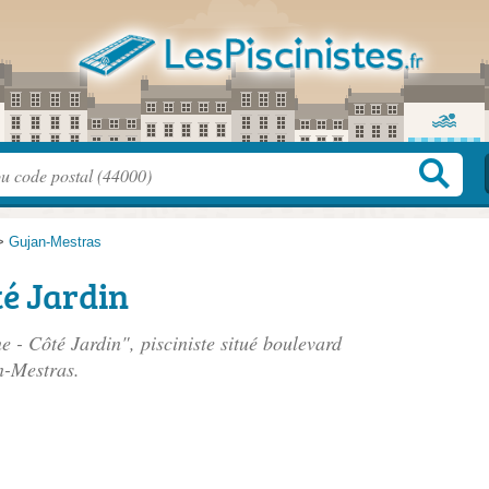
>
Gujan-Mestras
té Jardin
e - Côté Jardin", pisciniste situé
boulevard
n-Mestras.