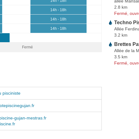
allée Mansar
14h - 18h
2.8 km
14h - 18h
Fermé, ouvr
14h - 18h
Techno Pi
Allée Ferdi
14h - 18h
3.2 km
Brettes P
Fermé
Allée de la 
3.5 km
Fermé, ouvr
 pisciniste
tepiscinegujan.fr
iscine-gujan-mestras.fr
scine.fr