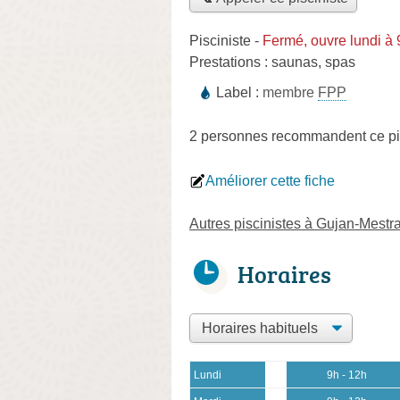
Pisciniste
-
Fermé, ouvre lundi à
Prestations :
saunas
,
spas
Label :
membre
FPP
2 personnes
recommandent
ce pi
Améliorer cette fiche
Autres piscinistes à Gujan-Mestr
Horaires
Lundi
9h - 12h