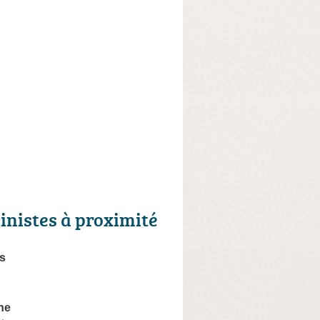
cinistes à proximité
s
ne