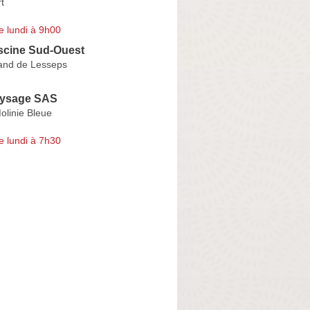
t
e lundi à 9h00
scine Sud-Ouest
nand de Lesseps
aysage SAS
Molinie Bleue
e lundi à 7h30