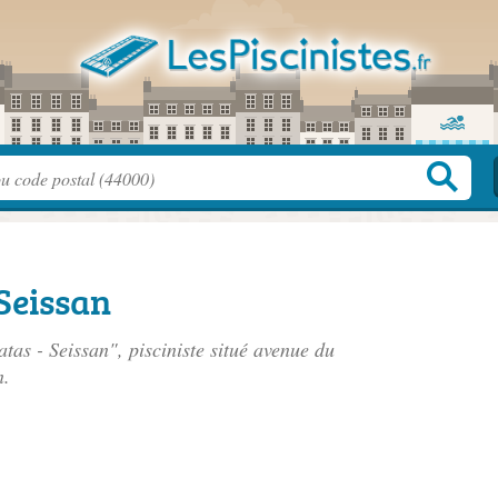
Seissan
tas - Seissan", pisciniste situé
avenue du
n.