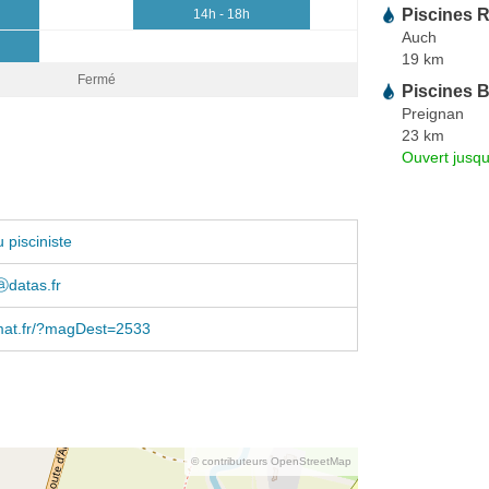
Piscines 
14h - 18h
Auch
19 km
Fermé
Piscines 
Preignan
23 km
Ouvert jusqu
 pisciniste
ⓐdatas.fr
at.fr/?magDest=2533
© contributeurs OpenStreetMap