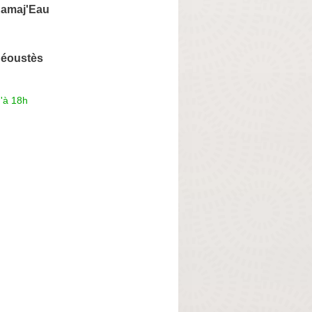
Ramaj'Eau
Béoustès
'à 18h