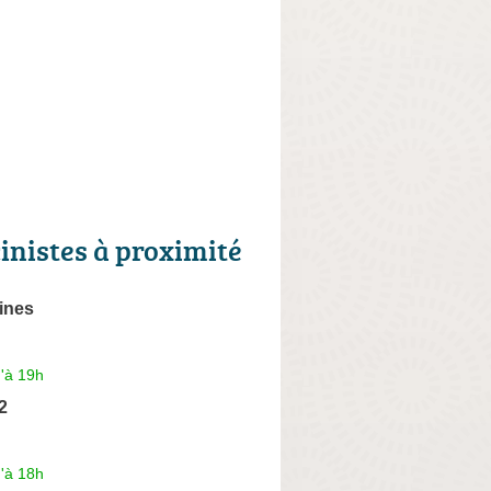
cinistes à proximité
ines
'à 19h
2
'à 18h