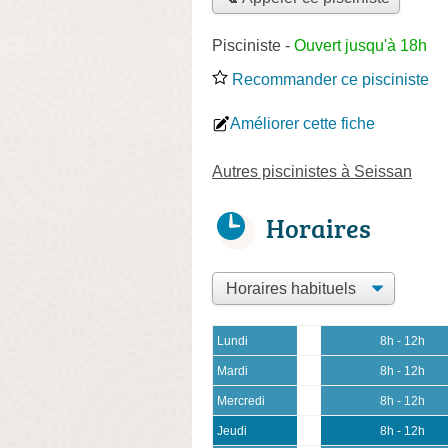
Pisciniste
-
Ouvert jusqu'à 18h
Recommander ce pisciniste
Améliorer cette fiche
Autres piscinistes à Seissan
Horaires
Lundi
8h - 12h
Mardi
8h - 12h
Mercredi
8h - 12h
Jeudi
8h - 12h