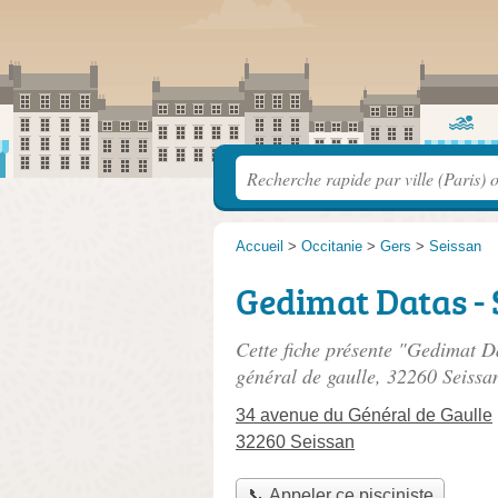
Accueil
>
Occitanie
>
Gers
>
Seissan
Gedimat Datas - 
Cette fiche présente "Gedimat Da
général de gaulle
, 32260 Seissa
34 avenue du Général de Gaulle
32260 Seissan
📞 Appeler ce pisciniste