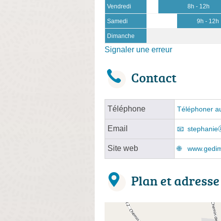
Vendredi
8h - 12h
Samedi
9h - 12h
Dimanche
Signaler une erreur
Contact
Téléphone
Téléphoner au
Email
stephanie
Site web
www.gedim
Plan et adresse