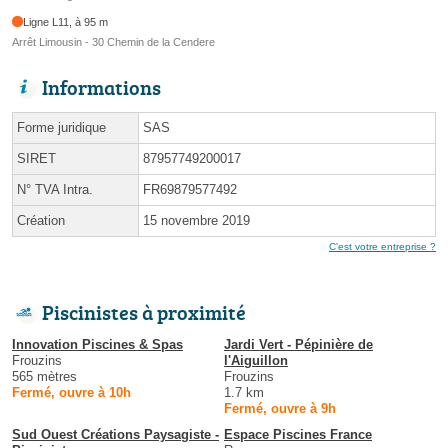
Ligne L11, à 95 m
Arrêt Limousin - 30 Chemin de la Cendere
Informations
Forme juridique
SAS
SIRET
87957749200017
N° TVA Intra.
FR69879577492
Création
15 novembre 2019
C'est votre entreprise ?
Piscinistes à proximité
Innovation Piscines & Spas
Jardi Vert - Pépinière de
Frouzins
l'Aiguillon
565 mètres
Frouzins
Fermé, ouvre à 10h
1.7 km
Fermé, ouvre à 9h
Sud Ouest Créations Paysagiste -
Espace Piscines France