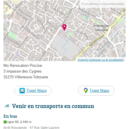
© contributeurs OpenStreetMap
Corriger l’adresse ou la localisation
Mo Renovation Piscine
3 impasse des Cygnes
31270 Villeneuve-Tolosane
Trajet Waze
Trajet Maps
Venir en transports en commun
En bus
Ligne 58, à 440 m
Arrêt Rossignols - 47 Rue Saint-Laurent