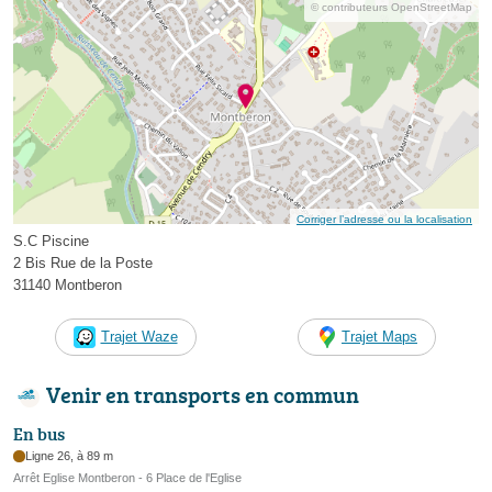
© contributeurs OpenStreetMap
Corriger l’adresse ou la localisation
S.C Piscine
2 Bis Rue de la Poste
31140 Montberon
Trajet Waze
Trajet Maps
Venir en transports en commun
En bus
Ligne 26, à 89 m
Arrêt Eglise Montberon - 6 Place de l'Eglise