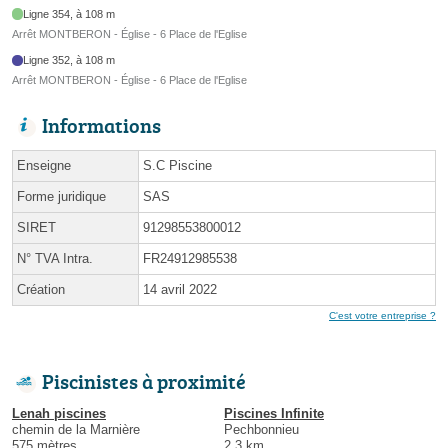
Ligne 354, à 108 m
Arrêt MONTBERON - Église - 6 Place de l'Eglise
Ligne 352, à 108 m
Arrêt MONTBERON - Église - 6 Place de l'Eglise
Informations
Enseigne
S.C Piscine
Forme juridique
SAS
SIRET
91298553800012
N° TVA Intra.
FR24912985538
Création
14 avril 2022
C'est votre entreprise ?
Piscinistes à proximité
Lenah piscines
Piscines Infinite
chemin de la Marnière
Pechbonnieu
575 mètres
2.3 km