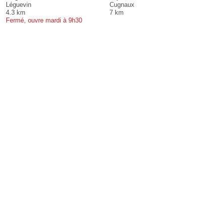
Léguevin
Cugnaux
4.3 km
7 km
Fermé, ouvre mardi à 9h30