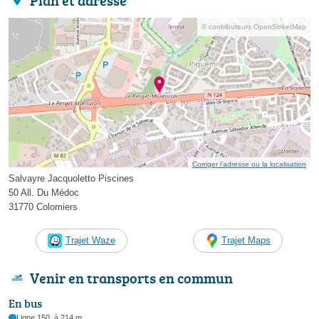
© contributeurs OpenStreetMap
Corriger l’adresse ou la localisation
Salvayre Jacquoletto Piscines
50 All. Du Médoc
31770 Colomiers
Trajet Waze
Trajet Maps
Venir en transports en commun
En bus
Ligne 150, à 214 m