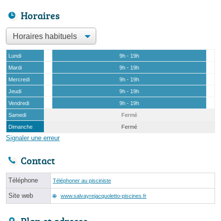
Horaires
Lundi
9h - 19h
Mardi
9h - 19h
Mercredi
9h - 19h
Jeudi
9h - 19h
Vendredi
9h - 19h
Samedi
Fermé
Dimanche
Fermé
Signaler une erreur
Contact
Téléphone
Téléphoner au pisciniste
Site web
www.salvayrejacquoletto-piscines.fr
Plan et adresse