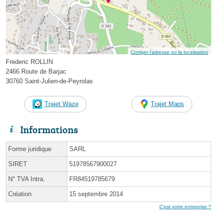
Corriger l’adresse ou la localisation
Frederic ROLLIN
2466 Route de Barjac
30760 Saint-Julien-de-Peyrolas
Trajet Waze
Trajet Maps
Informations
Forme juridique
SARL
SIRET
51978567900027
N° TVA Intra.
FR84519785679
Création
15 septembre 2014
C'est votre entreprise ?