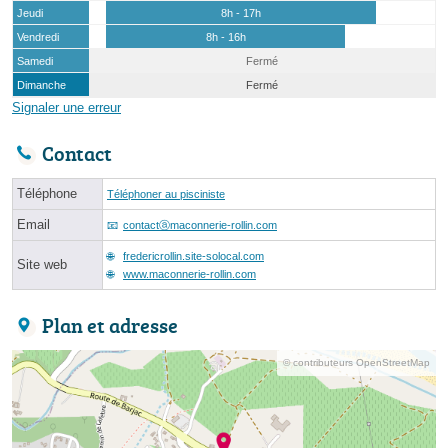
Jeudi
8h - 17h
Vendredi
8h - 16h
Samedi
Fermé
Dimanche
Fermé
Signaler une erreur
Contact
Téléphone
Téléphoner au pisciniste
Email
contactⓐmaconnerie-rollin.com
fredericrollin.site-solocal.com
Site web
www.maconnerie-rollin.com
Plan et adresse
© contributeurs OpenStreetMap