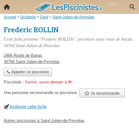
Accueil
>
Occitanie
>
Gard
>
Saint-Julien-de-Peyrolas
Frederic ROLLIN
Cette fiche présente "Frederic ROLLIN", pisciniste situé
route de barjac
,
30760 Saint-Julien-de-Peyrolas.
2466 Route de Barjac
30760 Saint-Julien-de-Peyrolas
📞 Appeler ce pisciniste
Pisciniste
-
Fermé, ouvre demain à 8h
Une personne
recommande
ce pisciniste.
Je recommande
Améliorer cette fiche
Autres piscinistes à Saint-Julien-de-Peyrolas