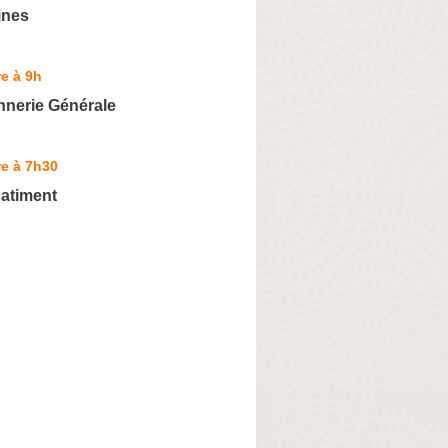
ines
e à 9h
nnerie Générale
e à 7h30
atiment