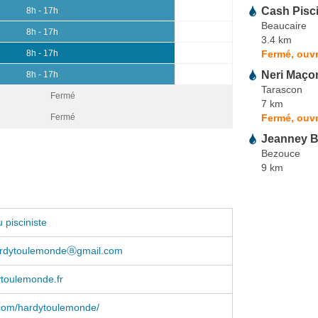
Cash Pisc
8h - 17h
Beaucaire
8h - 17h
3.4 km
Fermé, ouvr
8h - 17h
Neri Maço
8h - 17h
Tarascon
Fermé
7 km
Fermé, ouvr
Fermé
Jeanney B
Bezouce
9 km
 pisciniste
ardytoulemondeⓐgmail.com
toulemonde.fr
com/hardytoulemonde/