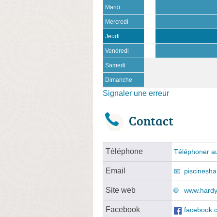
Mardi
Mercredi
Jeudi
Vendredi
Samedi
Dimanche
Signaler une erreur
Contact
Téléphone
Téléphoner au
Email
piscinesh
Site web
www.hardy
Facebook
facebook.