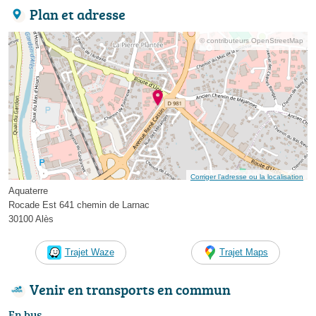
Plan et adresse
© contributeurs OpenStreetMap
Corriger l’adresse ou la localisation
Aquaterre
Rocade Est 641 chemin de Larnac
30100 Alès
Trajet Waze
Trajet Maps
Venir en transports en commun
En bus