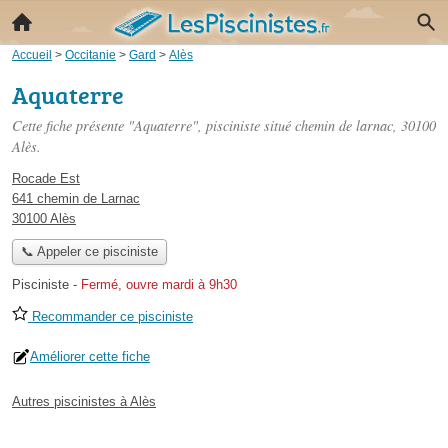
Accueil
>
Occitanie
>
Gard
>
Alès
Aquaterre
Cette fiche présente "Aquaterre", pisciniste situé
chemin de larnac
, 30100
Alès.
Rocade Est
641 chemin de Larnac
30100 Alès
📞 Appeler ce pisciniste
Pisciniste
-
Fermé, ouvre mardi à 9h30
Recommander ce pisciniste
Améliorer cette fiche
Autres piscinistes à Alès