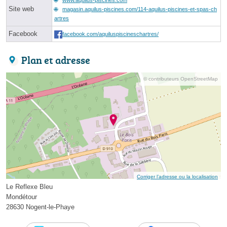
Site web
magasin.aquilus-piscines.com/114-aquilus-piscines-et-spas-ch
artres
Facebook
facebook.com/aquiluspiscineschartres/
Plan et adresse
© contributeurs OpenStreetMap
Corriger l’adresse ou la localisation
Le Reflexe Bleu
Mondétour
28630 Nogent-le-Phaye