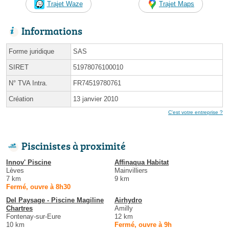
Trajet Waze
Trajet Maps
Informations
Forme juridique
SAS
SIRET
51978076100010
N° TVA Intra.
FR74519780761
Création
13 janvier 2010
C'est votre entreprise ?
Piscinistes à proximité
Innov' Piscine
Affinaqua Habitat
Lèves
Mainvilliers
7 km
9 km
Fermé, ouvre à 8h30
Del Paysage - Piscine Magiline
Airhydro
Chartres
Amilly
Fontenay-sur-Eure
12 km
10 km
Fermé, ouvre à 9h