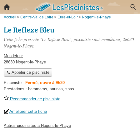
Accueil
>
Centre-Val de Loire
>
Eure-et-Loir
>
Nogent-le-Phaye
Le Reflexe Bleu
Cette fiche présente "Le Reflexe Bleu", pisciniste situé
mondétour
, 28630
Nogent-le-Phaye.
Mondétour
28630 Nogent-le-Phaye
📞 Appeler ce pisciniste
Pisciniste
-
Fermé, ouvre à 9h30
Prestations :
hammams
,
saunas
,
spas
Recommander ce pisciniste
Améliorer cette fiche
Autres piscinistes à Nogent-le-Phaye