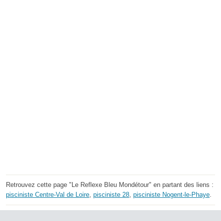
Retrouvez cette page "Le Reflexe Bleu Mondétour" en partant des liens :
pisciniste Centre-Val de Loire
,
pisciniste 28
,
pisciniste Nogent-le-Phaye
.