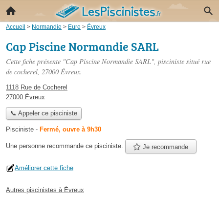
Accueil
>
Normandie
>
Eure
>
Évreux
Cap Piscine Normandie SARL
Cette fiche présente "Cap Piscine Normandie SARL", pisciniste situé
rue
de cocherel
, 27000 Évreux.
1118 Rue de Cocherel
27000 Évreux
📞 Appeler ce pisciniste
Pisciniste
-
Fermé, ouvre à 9h30
Une personne
recommande
ce pisciniste.
Je recommande
Améliorer cette fiche
Autres piscinistes à Évreux