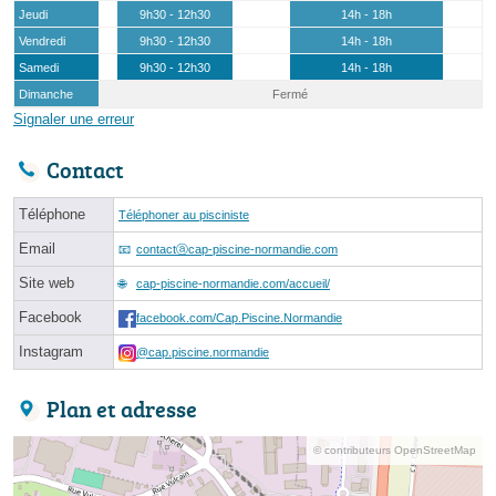
Jeudi
9h30 - 12h30
14h - 18h
Vendredi
9h30 - 12h30
14h - 18h
Samedi
9h30 - 12h30
14h - 18h
Dimanche
Fermé
Signaler une erreur
Contact
Téléphone
Téléphoner au pisciniste
Email
contactⓐcap-piscine-normandie.com
Site web
cap-piscine-normandie.com/accueil/
Facebook
facebook.com/Cap.Piscine.Normandie
Instagram
@cap.piscine.normandie
Plan et adresse
© contributeurs OpenStreetMap