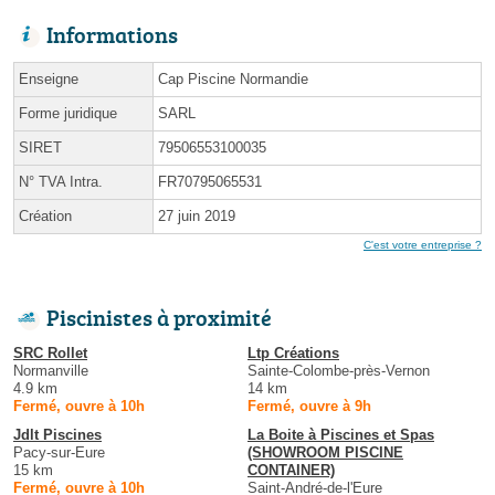
Informations
Enseigne
Cap Piscine Normandie
Forme juridique
SARL
SIRET
79506553100035
N° TVA Intra.
FR70795065531
Création
27 juin 2019
C'est votre entreprise ?
Piscinistes à proximité
SRC Rollet
Ltp Créations
Normanville
Sainte-Colombe-près-Vernon
4.9 km
14 km
Fermé, ouvre à 10h
Fermé, ouvre à 9h
Jdlt Piscines
La Boite à Piscines et Spas
Pacy-sur-Eure
(SHOWROOM PISCINE
15 km
CONTAINER)
Fermé, ouvre à 10h
Saint-André-de-l'Eure