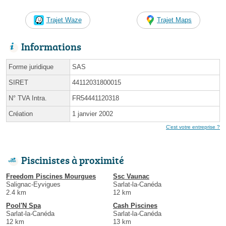
Trajet Waze
Trajet Maps
Informations
Forme juridique
SAS
SIRET
44112031800015
N° TVA Intra.
FR54441120318
Création
1 janvier 2002
C'est votre entreprise ?
Piscinistes à proximité
Freedom Piscines Mourgues
Ssc Vaunac
Salignac-Eyvigues
Sarlat-la-Canéda
2.4 km
12 km
Pool'N Spa
Cash Piscines
Sarlat-la-Canéda
Sarlat-la-Canéda
12 km
13 km