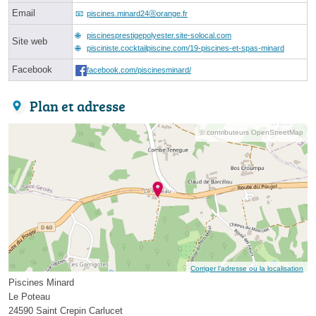
Email
piscines.minard24ⓐorange.fr
piscinesprestigepolyester.site-solocal.com
Site web
pisciniste.cocktailpiscine.com/19-piscines-et-spas-minard
Facebook
facebook.com/piscinesminard/
Plan et adresse
© contributeurs OpenStreetMap
Corriger l’adresse ou la localisation
Piscines Minard
Le Poteau
24590 Saint Crepin Carlucet