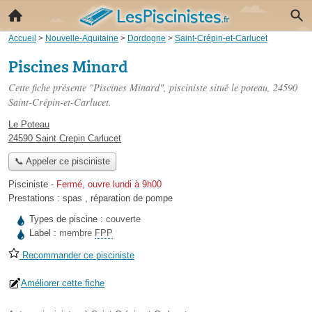
Accueil
>
Nouvelle-Aquitaine
>
Dordogne
>
Saint-Crépin-et-Carlucet
Piscines Minard
Cette fiche présente "Piscines Minard", pisciniste situé
le poteau
, 24590
Saint-Crépin-et-Carlucet.
Le Poteau
24590 Saint Crepin Carlucet
📞 Appeler ce pisciniste
Pisciniste
-
Fermé, ouvre lundi à 9h00
Prestations :
spas
,
réparation de pompe
Types de piscine :
couverte
Label :
membre
FPP
Recommander ce pisciniste
Améliorer cette fiche