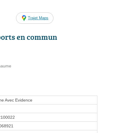
Trajet Maps
ports en commun
ssaume
ne Avec Evidence
2100022
068921