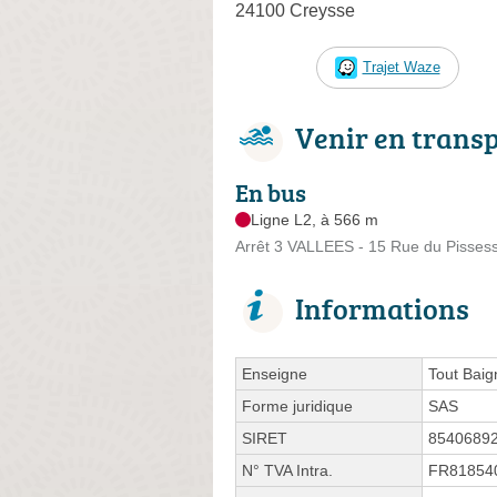
24100 Creysse
Trajet Waze
Venir en trans
En bus
Ligne L2, à 566 m
Arrêt 3 VALLEES - 15 Rue du Pisse
Informations
Enseigne
Tout Baig
Forme juridique
SAS
SIRET
8540689
N° TVA Intra.
FR81854