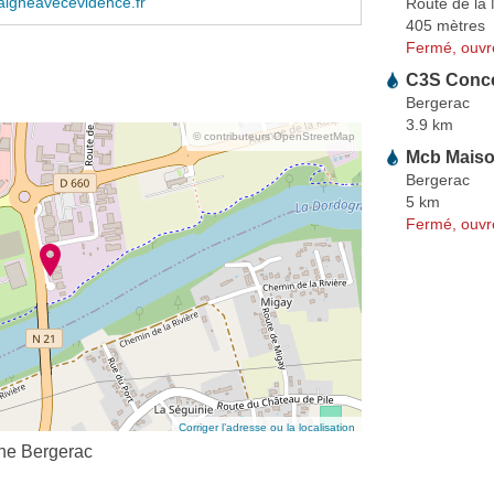
aigneavecevidence.fr
Route de la
405 mètres
Fermé, ouvr
C3S Conce
Bergerac
3.9 km
© contributeurs OpenStreetMap
Mcb Maison
Bergerac
5 km
Fermé, ouvr
Corriger l’adresse ou la localisation
ine Bergerac