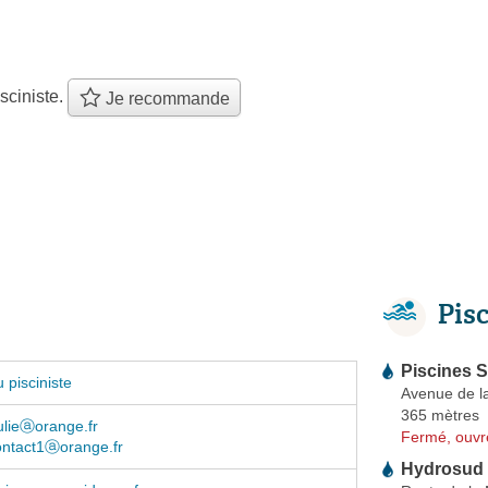
sciniste.
Je recommande
Pis
Piscines S
 pisciniste
Avenue de l
365 mètres
ulieⓐorange.fr
Fermé, ouvr
ontact1ⓐorange.fr
Hydrosud 