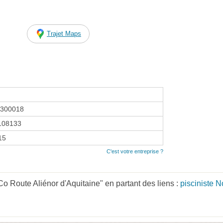
Trajet Maps
3300018
108133
15
C'est votre entreprise ?
o Route Aliénor d'Aquitaine" en partant des liens :
pisciniste 