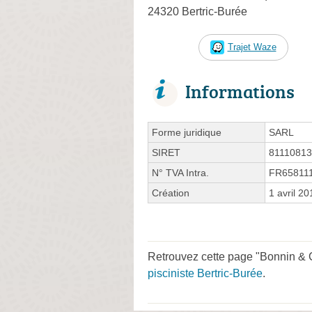
24320 Bertric-Burée
Trajet Waze
Informations
Forme juridique
SARL
SIRET
8111081
N° TVA Intra.
FR65811
Création
1 avril 20
Retrouvez cette page "Bonnin & C
pisciniste Bertric-Burée
.