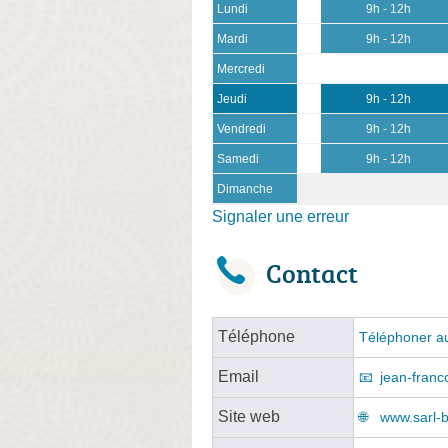
Lundi
9h - 12h
Mardi
9h - 12h
Mercredi
Jeudi
9h - 12h
Vendredi
9h - 12h
Samedi
9h - 12h
Dimanche
Signaler une erreur
Contact
Téléphone
Téléphoner au
Email
jean-franc
Site web
www.sarl-b