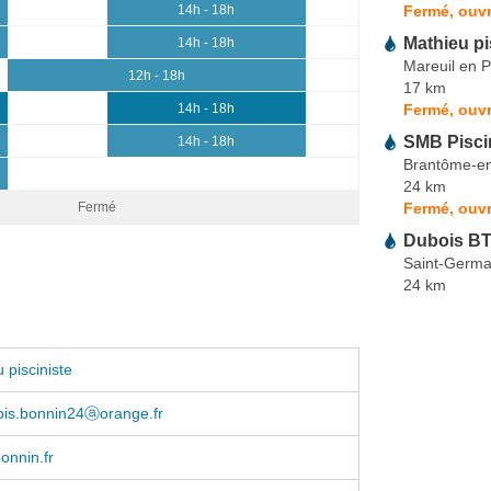
Fermé, ouvr
14h - 18h
Mathieu pi
14h - 18h
Mareuil en P
12h - 18h
17 km
Fermé, ouvr
14h - 18h
SMB Pisci
14h - 18h
Brantôme-en
24 km
Fermé, ouvr
Fermé
Dubois B
Saint-Germa
24 km
 pisciniste
ois.bonnin24ⓐorange.fr
onnin.fr