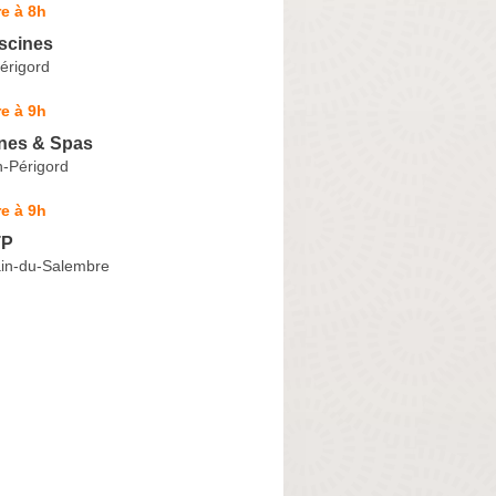
e à 8h
scines
érigord
e à 9h
nes & Spas
-Périgord
e à 9h
TP
in-du-Salembre