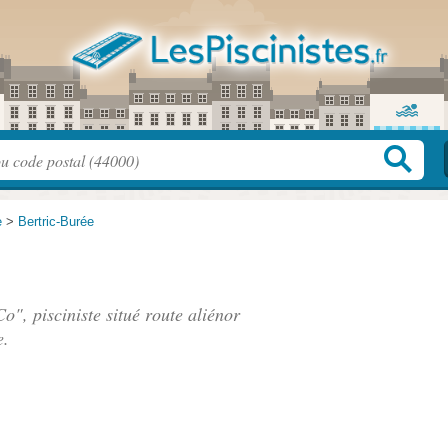
e
>
Bertric-Burée
o", pisciniste situé
route aliénor
e.