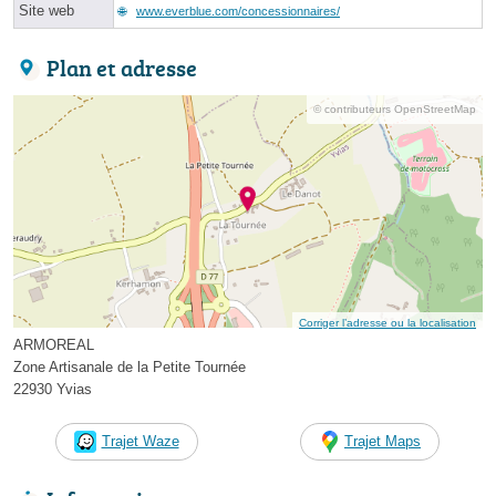
Site web
www.everblue.com/concessionnaires/
Plan et adresse
© contributeurs OpenStreetMap
Corriger l’adresse ou la localisation
ARMOREAL
Zone Artisanale de la Petite Tournée
22930 Yvias
Trajet Waze
Trajet Maps