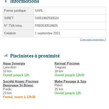
Informations
Forme juridique
SARL
SIRET
53051992500024
N° TVA Intra.
FR83530519925
Création
1 septembre 2021
C'est votre entreprise ?
Piscinistes à proximité
Aqua Synergie
Kersyal Piscines
Lanvollon
Tréguier
10 km
18 km
Ouvert jusqu'à 12h
Ouvert jusqu'à 12h30
Société Kopec Piscines
Mahe Paysage & Spa
Desjoyaux St Brieuc
Plérin
Pordic
25 km
23 km
Ouvert jusqu'à 12h
Fermé, ouvre à 13h30