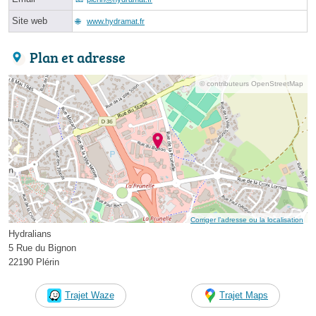
Site web
www.hydramat.fr
Plan et adresse
© contributeurs OpenStreetMap
Corriger l’adresse ou la localisation
Hydralians
5 Rue du Bignon
22190 Plérin
Trajet Waze
Trajet Maps