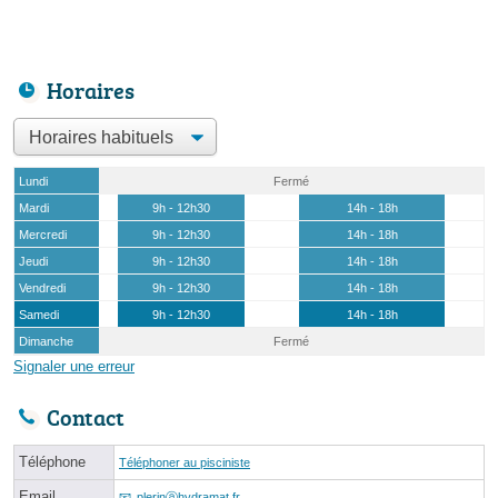
Horaires
Lundi
Fermé
Mardi
9h - 12h30
14h - 18h
Mercredi
9h - 12h30
14h - 18h
Jeudi
9h - 12h30
14h - 18h
Vendredi
9h - 12h30
14h - 18h
Samedi
9h - 12h30
14h - 18h
Dimanche
Fermé
Signaler une erreur
Contact
Téléphone
Téléphoner au pisciniste
Email
plerinⓐhydramat.fr