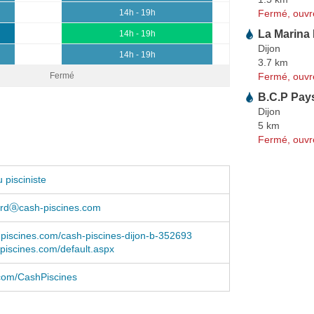
Fermé, ouvr
14h - 19h
La Marina 
14h - 19h
Dijon
14h - 19h
3.7 km
Fermé, ouvr
Fermé
B.C.P Pay
Dijon
5 km
Fermé, ouvr
 pisciniste
iardⓐcash-piscines.com
-piscines.com/cash-piscines-dijon-b-352693
iscines.com/default.aspx
com/CashPiscines