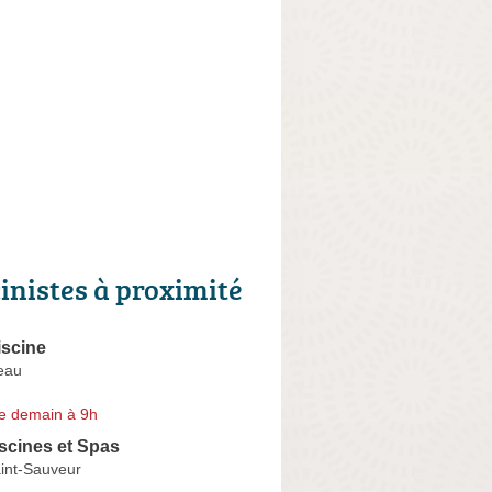
cinistes à proximité
iscine
eau
e demain à 9h
scines et Spas
int-Sauveur