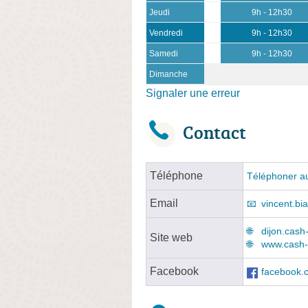
Jeudi
9h - 12h30
Vendredi
9h - 12h30
Samedi
9h - 12h30
Dimanche
Signaler une erreur
Contact
Téléphone
Téléphoner au
Email
vincent.b
dijon.cash
Site web
www.cash-p
Facebook
facebook.