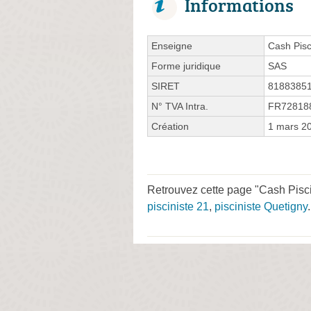
Informations
Enseigne
Cash Pisc
Forme juridique
SAS
SIRET
8188385
N° TVA Intra.
FR72818
Création
1 mars 2
Retrouvez cette page "Cash Pisc
pisciniste 21
,
pisciniste Quetigny
.