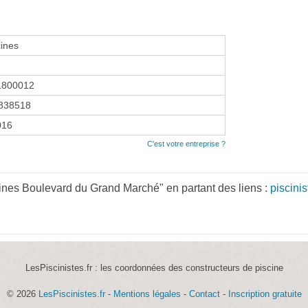
ines
1800012
838518
016
C'est votre entreprise ?
ines Boulevard du Grand Marché" en partant des liens :
piscini
LesPiscinistes.fr : les coordonnées des constructeurs de piscine
© 2026
LesPiscinistes.fr
-
Mentions légales
-
Contact
-
Inscription gratuite