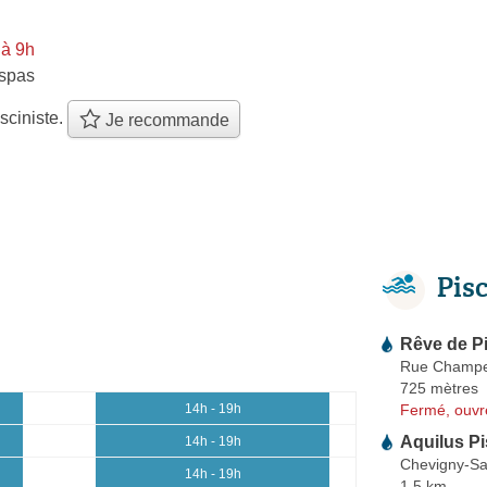
 à 9h
spas
sciniste.
Je recommande
Pis
Rêve de P
Rue Champ
725 mètres
Fermé, ouvr
14h - 19h
Aquilus Pi
14h - 19h
Chevigny-Sa
14h - 19h
1.5 km