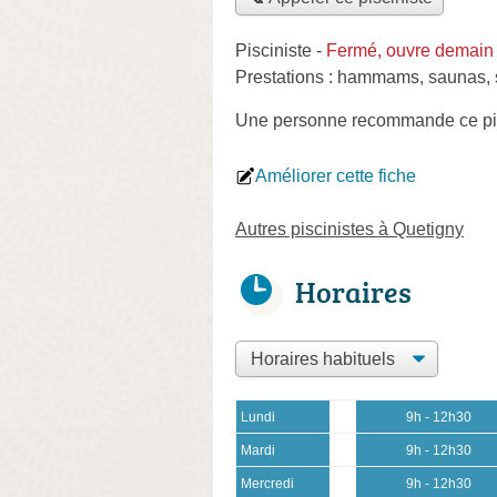
Pisciniste
-
Fermé, ouvre demain
Prestations :
hammams
,
saunas
,
Une personne
recommande
ce pi
Améliorer cette fiche
Autres piscinistes à Quetigny
Horaires
Lundi
9h - 12h30
Mardi
9h - 12h30
Mercredi
9h - 12h30