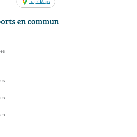
Trajet Maps
ports en commun
nes
nes
nes
nes