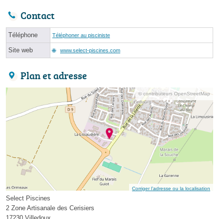
Contact
Téléphone
Téléphoner au pisciniste
Site web
www.select-piscines.com
Plan et adresse
© contributeurs OpenStreetMap
Corriger l’adresse ou la localisation
Select Piscines
2 Zone Artisanale des Cerisiers
17230 Villedoux