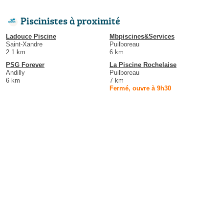
Piscinistes à proximité
Ladouce Piscine
Mbpiscines&Services
Saint-Xandre
Puilboreau
2.1 km
6 km
PSG Forever
La Piscine Rochelaise
Andilly
Puilboreau
6 km
7 km
Fermé, ouvre à 9h30