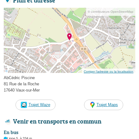
© contributeurs OpenStreetMap
Corriger l’adresse ou la localisation
AbCédric Piscine
81 Rue de la Roche
17640 Vaux-sur-Mer
Trajet Waze
Trajet Maps
Venir en transports en commun
En bus
Ligne 5, à 334 m