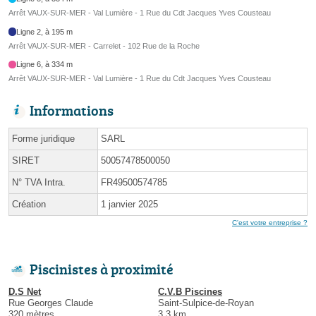
Arrêt VAUX-SUR-MER - Val Lumière - 1 Rue du Cdt Jacques Yves Cousteau
Ligne 2, à 195 m
Arrêt VAUX-SUR-MER - Carrelet - 102 Rue de la Roche
Ligne 6, à 334 m
Arrêt VAUX-SUR-MER - Val Lumière - 1 Rue du Cdt Jacques Yves Cousteau
Informations
Forme juridique
SARL
SIRET
50057478500050
N° TVA Intra.
FR49500574785
Création
1 janvier 2025
C'est votre entreprise ?
Piscinistes à proximité
D.S Net
C.V.B Piscines
Rue Georges Claude
Saint-Sulpice-de-Royan
320 mètres
3.3 km