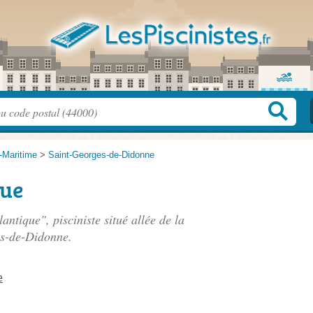
-Maritime
>
Saint-Georges-de-Didonne
que
lantique", pisciniste situé
allée de la
es-de-Didonne.
e