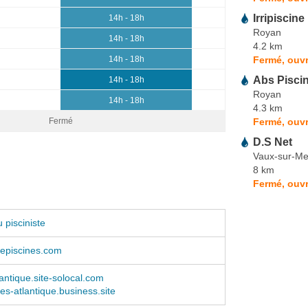
Irripiscine
14h - 18h
Royan
14h - 18h
4.2 km
Fermé, ouvr
14h - 18h
Abs Pisci
14h - 18h
Royan
14h - 18h
4.3 km
Fermé, ouvr
Fermé
D.S Net
Vaux-sur-Me
8 km
Fermé, ouvr
 pisciniste
episcines.com
lantique.site-solocal.com
nes-atlantique.business.site