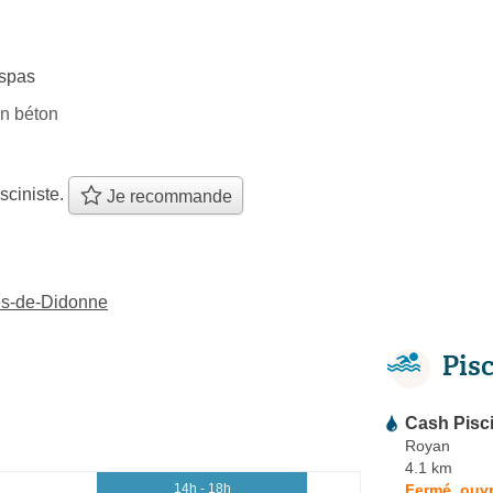
spas
en béton
sciniste.
Je recommande
ges-de-Didonne
Pis
Cash Pisc
Royan
4.1 km
Fermé, ouvr
14h - 18h