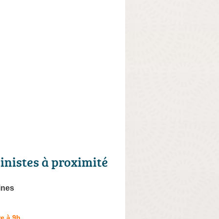
cinistes à proximité
ines
e à 9h