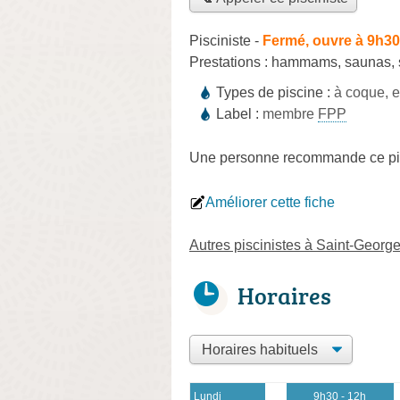
Pisciniste
-
Fermé, ouvre à 9h30
Prestations :
hammams
,
saunas
,
Types de piscine :
à coque, 
Label :
membre
FPP
Une personne
recommande
ce pi
Améliorer cette fiche
Autres piscinistes à Saint-Geor
Horaires
Lundi
9h30 - 12h