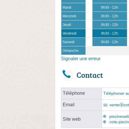
Mardi
9h30 - 12h
Mercredi
9h30 - 12h
Jeudi
9h30 - 12h
Vendredi
9h30 - 12h
Samedi
9h30 - 12h
Dimanche
Signaler une erreur
Contact
Téléphone
Téléphoner au
Email
venteⓐcot
piscinesat
Site web
cote-pisci