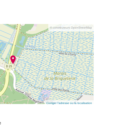
© contributeurs OpenStreetMap
Corriger l’adresse ou la localisation
e