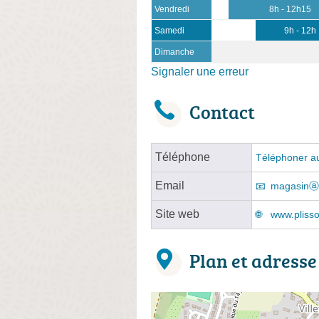
Vendredi
8h - 12h15
Samedi
9h - 12h
Dimanche
Signaler une erreur
Contact
Téléphone
Téléphoner au
Email
magasinⓐp
Site web
www.pliss
Plan et adresse