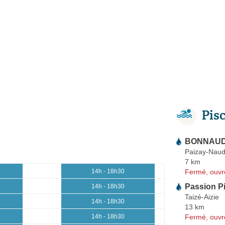
Pis
BONNAUD M
Paizay-Naud
7 km
Fermé, ouvr
14h - 18h30
Passion P
14h - 18h30
Taizé-Aizie
14h - 18h30
13 km
Fermé, ouvr
14h - 18h30