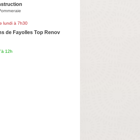
struction
-Pommeraie
e lundi à 7h30
ns de Fayolles Top Renov
'à 12h