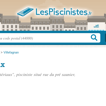
>
Villefagnan
ux
tériaux", pisciniste situé
rue du pré saunier
,