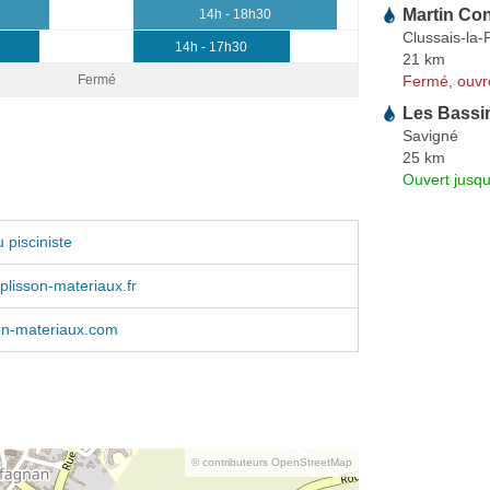
Martin Con
14h - 18h30
Clussais-la
14h - 17h30
21 km
Fermé, ouvr
Fermé
Les Bassi
Savigné
25 km
Ouvert jusqu
 pisciniste
lisson-materiaux.fr
on-materiaux.com
© contributeurs OpenStreetMap