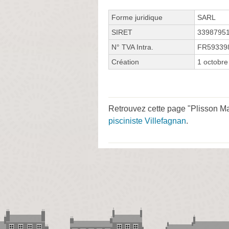
Forme juridique
SARL
SIRET
3398795
N° TVA Intra.
FR59339
Création
1 octobre
Retrouvez cette page "Plisson Ma
pisciniste Villefagnan
.