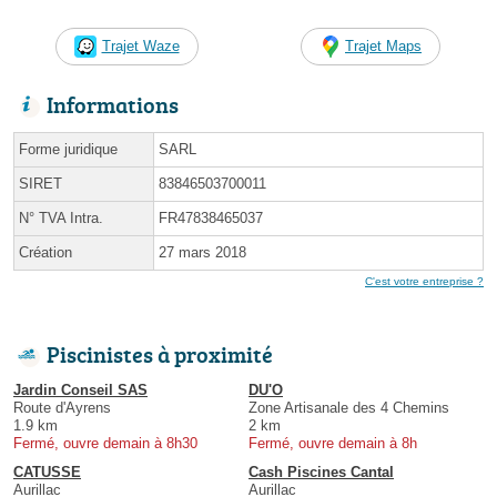
Trajet Waze
Trajet Maps
Informations
Forme juridique
SARL
SIRET
83846503700011
N° TVA Intra.
FR47838465037
Création
27 mars 2018
C'est votre entreprise ?
Piscinistes à proximité
Jardin Conseil SAS
DU'O
Route d'Ayrens
Zone Artisanale des 4 Chemins
1.9 km
2 km
Fermé, ouvre demain à 8h30
Fermé, ouvre demain à 8h
CATUSSE
Cash Piscines Cantal
Aurillac
Aurillac