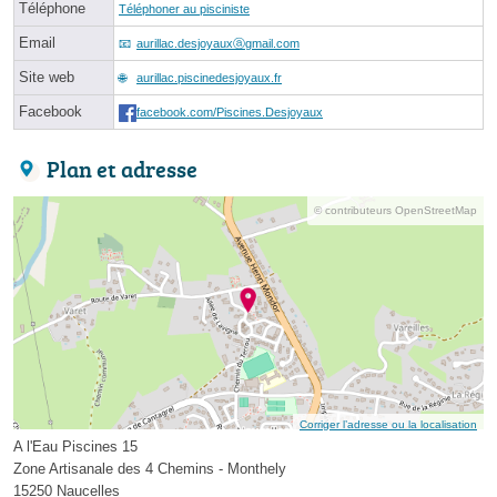
Téléphone
Téléphoner au pisciniste
Email
aurillac.desjoyauxⓐgmail.com
Site web
aurillac.piscinedesjoyaux.fr
Facebook
facebook.com/Piscines.Desjoyaux
Plan et adresse
© contributeurs OpenStreetMap
Corriger l’adresse ou la localisation
A l'Eau Piscines 15
Zone Artisanale des 4 Chemins - Monthely
15250 Naucelles