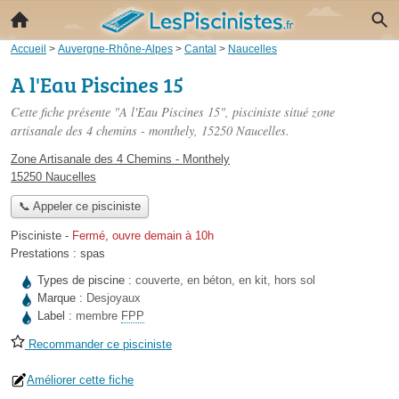
Accueil
>
Auvergne-Rhône-Alpes
>
Cantal
>
Naucelles
A l'Eau Piscines 15
Cette fiche présente "A l'Eau Piscines 15", pisciniste situé
zone
artisanale des 4 chemins - monthely
, 15250 Naucelles.
Zone Artisanale des 4 Chemins - Monthely
15250 Naucelles
📞 Appeler ce pisciniste
Pisciniste
-
Fermé, ouvre demain à 10h
Prestations :
spas
Types de piscine :
couverte, en béton, en kit, hors sol
Marque :
Desjoyaux
Label :
membre
FPP
Recommander ce pisciniste
Améliorer cette fiche