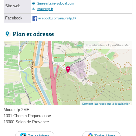
2meearl.site-solocal.com
Site web
maureltp.fr
Facebook
facebook.com/maureltp.fr/
Plan et adresse
© contributeurs OpenStreetMap
Corriger l’adresse ou la localisation
Maurel tp 2ME
1031 Chemin Roquerousse
13300 Salon-de-Provence