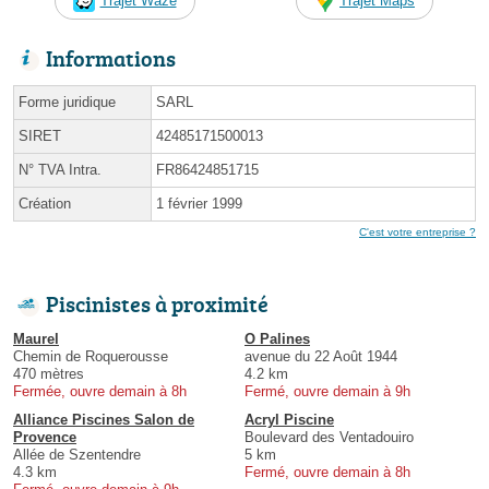
Trajet Waze
Trajet Maps
Informations
Forme juridique
SARL
SIRET
42485171500013
N° TVA Intra.
FR86424851715
Création
1 février 1999
C'est votre entreprise ?
Piscinistes à proximité
Maurel
O Palines
Chemin de Roquerousse
avenue du 22 Août 1944
470 mètres
4.2 km
Fermée, ouvre demain à 8h
Fermé, ouvre demain à 9h
Alliance Piscines Salon de
Acryl Piscine
Provence
Boulevard des Ventadouiro
Allée de Szentendre
5 km
4.3 km
Fermé, ouvre demain à 8h