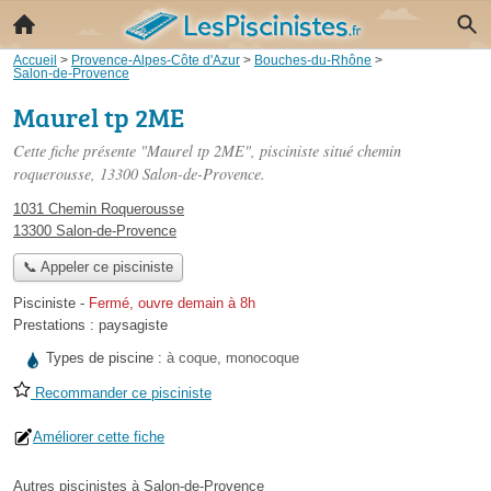
Accueil
>
Provence-Alpes-Côte d'Azur
>
Bouches-du-Rhône
>
Salon-de-Provence
Maurel tp 2ME
Cette fiche présente "Maurel tp 2ME", pisciniste situé
chemin
roquerousse
, 13300 Salon-de-Provence.
1031 Chemin Roquerousse
13300 Salon-de-Provence
📞 Appeler ce pisciniste
Pisciniste
-
Fermé, ouvre demain à 8h
Prestations :
paysagiste
Types de piscine :
à coque, monocoque
Recommander ce pisciniste
Améliorer cette fiche
Autres piscinistes à Salon-de-Provence