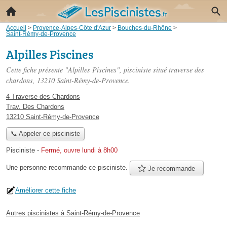
Accueil
>
Provence-Alpes-Côte d'Azur
>
Bouches-du-Rhône
>
Saint-Rémy-de-Provence
Alpilles Piscines
Cette fiche présente "Alpilles Piscines", pisciniste situé
traverse des
chardons
, 13210 Saint-Rémy-de-Provence.
4 Traverse des Chardons
Trav. Des Chardons
13210 Saint-Rémy-de-Provence
📞 Appeler ce pisciniste
Pisciniste
-
Fermé, ouvre lundi à 8h00
Une personne
recommande
ce pisciniste.
Je recommande
Améliorer cette fiche
Autres piscinistes à Saint-Rémy-de-Provence