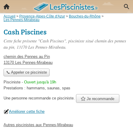
Accueil
>
Provence-Alpes-Côte d'Azur
>
Bouches-du-Rhône
>
Les Pennes-Mirabeau
Cash Piscines
Cette fiche présente "Cash Piscines", pisciniste situé
chemin des pennes
au pin
, 13170 Les Pennes-Mirabeau.
chemin des Pennes au Pin
13170 Les Pennes-Mirabeau
📞 Appeler ce pisciniste
Pisciniste
-
Ouvert jusqu'à 19h
Prestations :
hammams
,
saunas
,
spas
Une personne
recommande
ce pisciniste.
Je recommande
Améliorer cette fiche
Autres piscinistes aux Pennes-Mirabeau