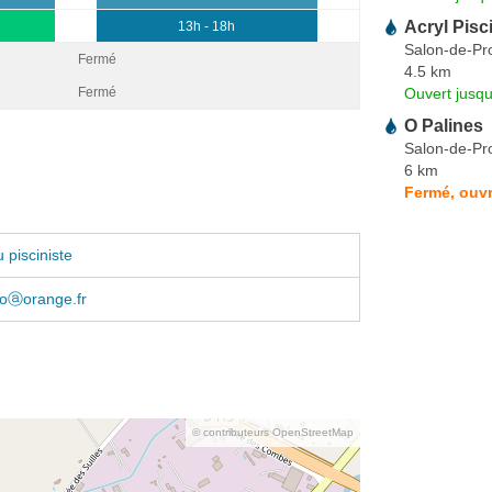
Acryl Pisc
13h - 18h
Salon-de-Pr
Fermé
4.5 km
Ouvert jusqu
Fermé
O Palines
Salon-de-Pr
6 km
Fermé, ouvr
 pisciniste
oⓐorange.fr
© contributeurs OpenStreetMap