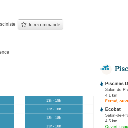
sciniste.
Je recommande
vence
Pis
Piscines 
Salon-de-Pr
4.1 km
Fermé, ouvr
13h - 18h
Ecobat
13h - 18h
Salon-de-Pr
13h - 18h
4.5 km
Ouvert jusqu
13h - 18h