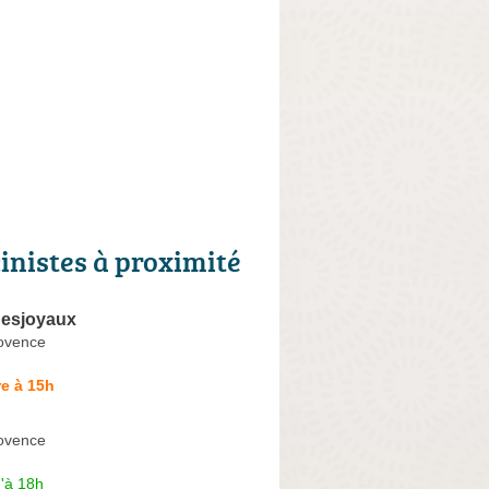
cinistes à proximité
Desjoyaux
ovence
e à 15h
ovence
'à 18h