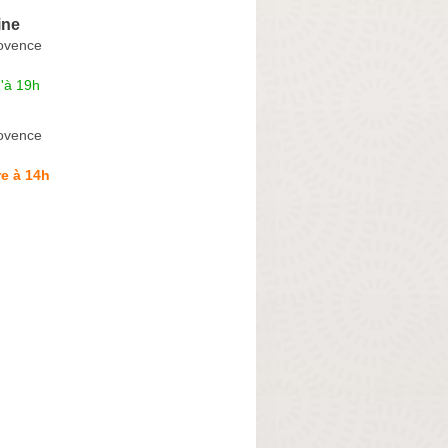
ine
ovence
'à 19h
ovence
e à 14h