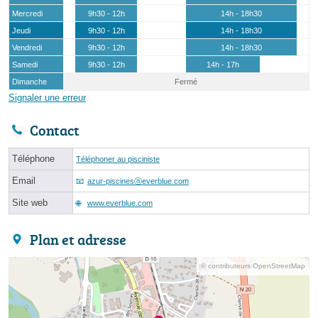
Mercredi
9h30 - 12h
14h - 18h30
Jeudi
9h30 - 12h
14h - 18h30
Vendredi
9h30 - 12h
14h - 18h30
Samedi
9h30 - 12h
14h - 17h
Dimanche
Fermé
Signaler une erreur
Contact
Téléphone
Téléphoner au pisciniste
Email
azur-piscinesⓐeverblue.com
Site web
www.everblue.com
Plan et adresse
© contributeurs OpenStreetMap