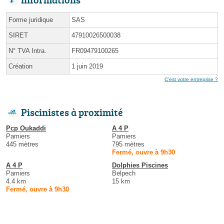
Forme juridique
SAS
SIRET
47910026500038
N° TVA Intra.
FR09479100265
Création
1 juin 2019
C'est votre entreprise ?
Piscinistes à proximité
Pcp Oukaddi
A 4 P
Pamiers
Pamiers
445 mètres
795 mètres
Fermé, ouvre à 9h30
A 4 P
Dolphies Piscines
Pamiers
Belpech
4.4 km
15 km
Fermé, ouvre à 9h30