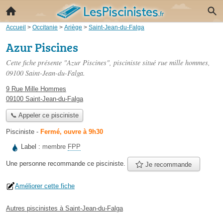
Accueil
>
Occitanie
>
Ariège
>
Saint-Jean-du-Falga
Azur Piscines
Cette fiche présente "Azur Piscines", pisciniste situé
rue mille hommes
,
09100 Saint-Jean-du-Falga.
9 Rue Mille Hommes
09100 Saint-Jean-du-Falga
📞 Appeler ce pisciniste
Pisciniste
-
Fermé, ouvre à 9h30
Label :
membre
FPP
Une personne
recommande
ce pisciniste.
Je recommande
Améliorer cette fiche
Autres piscinistes à Saint-Jean-du-Falga