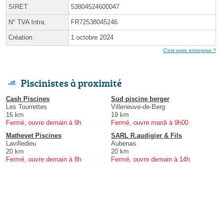
SIRET
53804524600047
N° TVA Intra.
FR72538045246
Création
1 octobre 2024
C'est votre entreprise ?
Piscinistes à proximité
Cash Piscines
Sud piscine berger
Les Tourrettes
Villeneuve-de-Berg
16 km
19 km
Fermé, ouvre demain à 9h
Fermé, ouvre mardi à 9h00
Mathevet Piscines
SARL R.audigier & Fils
Lavilledieu
Aubenas
20 km
20 km
Fermé, ouvre demain à 8h
Fermé, ouvre demain à 14h