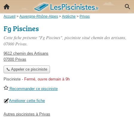
Accueil
>
Auvergne-Rhône-Alpes
>
Ardèche
>
Privas
Fg Piscines
Cette fiche présente "Fg Piscines", pisciniste situé
chemin des artisans
,
07000 Privas.
9612 chemin des Artisans
07000 Privas
📞 Appeler ce pisciniste
Pisciniste
-
Fermé, ouvre demain à 9h
Recommander ce pisciniste
Améliorer cette fiche
Autres piscinistes à Privas