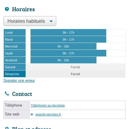
Horaires
Lundi
9h - 17h
Mardi
9h - 17h
Mercredi
9h - 16h
Jeudi
9h - 17h
Vendredi
9h - 16h
Samedi
Fermé
Dimanche
Fermé
Signaler une erreur
Contact
Téléphone
Téléphoner au pisciniste
Site web
www.fg-piscines.fr
Plan et adresse