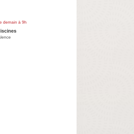
e demain à 9h
iscines
alence