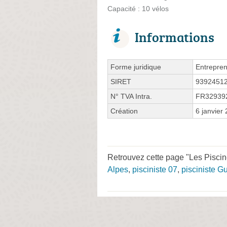
Capacité : 10 vélos
Informations
Forme juridique
Entrepren
SIRET
9392451
N° TVA Intra.
FR32939
Création
6 janvier
Retrouvez cette page "Les Pisci
Alpes
,
pisciniste 07
,
pisciniste G