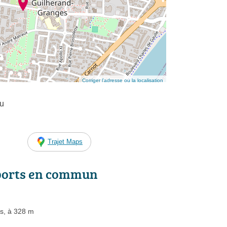
Corriger l’adresse ou la localisation
u
Trajet Maps
ports en commun
es, à 328 m