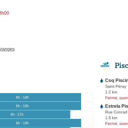
 8h00
Granges
Pis
Coq Pisci
Saint-Péray
1.2 km
Fermé, ouvr
8h - 18h
Estrela Pi
8h - 18h
Rue Conrad 
8h - 17h
1.5 km
Fermé, ouvr
8h - 18h