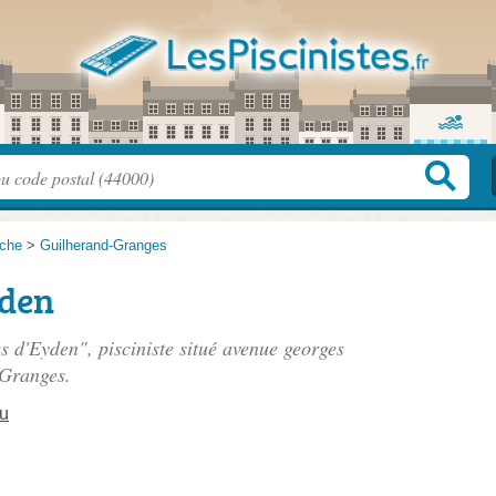
che
>
Guilherand-Granges
yden
es d'Eyden", pisciniste situé
avenue georges
-Granges.
u