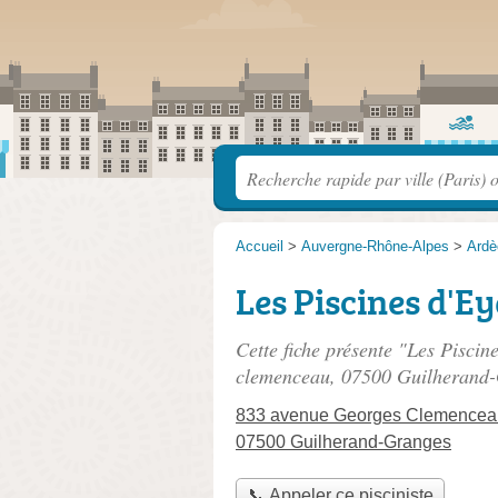
Accueil
>
Auvergne-Rhône-Alpes
>
Ardè
Les Piscines d'E
Cette fiche présente "Les Piscin
clemenceau
, 07500 Guilherand
833 avenue Georges Clemencea
07500 Guilherand-Granges
📞 Appeler ce pisciniste