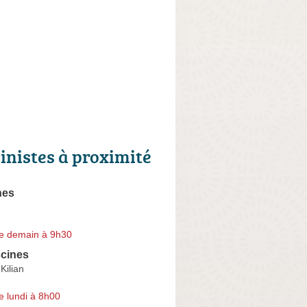
cinistes à proximité
nes
e demain à 9h30
scines
Kilian
e lundi à 8h00