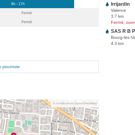
Irrijardin
8h - 17h
Valence
Fermé
3.7 km
Fermé, ouvr
Fermé
SAS R B P
Bourg-lès-V
4.3 km
 pisciniste
© contributeurs OpenStreetMap