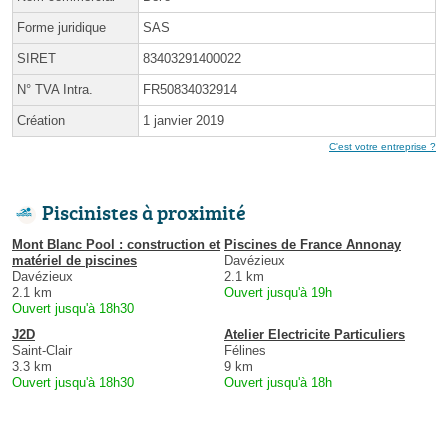
Forme juridique
SAS
SIRET
83403291400022
N° TVA Intra.
FR50834032914
Création
1 janvier 2019
C'est votre entreprise ?
Piscinistes à proximité
Mont Blanc Pool : construction et
Piscines de France Annonay
matériel de piscines
Davézieux
Davézieux
2.1 km
2.1 km
Ouvert jusqu'à 19h
Ouvert jusqu'à 18h30
J2D
Atelier Electricite Particuliers
Saint-Clair
Félines
3.3 km
9 km
Ouvert jusqu'à 18h30
Ouvert jusqu'à 18h