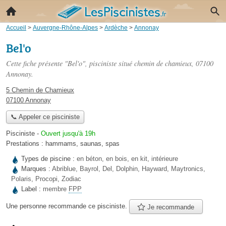
Accueil
>
Auvergne-Rhône-Alpes
>
Ardèche
>
Annonay
Bel'o
Cette fiche présente "Bel'o", pisciniste situé
chemin de chamieux
, 07100
Annonay.
5 Chemin de Chamieux
07100 Annonay
📞 Appeler ce pisciniste
Pisciniste
-
Ouvert jusqu'à 19h
Prestations :
hammams
,
saunas
,
spas
Types de piscine :
en béton, en bois, en kit, intérieure
Marques :
Abriblue, Bayrol, Del, Dolphin, Hayward, Maytronics,
Polaris, Procopi, Zodiac
Label :
membre
FPP
Une personne
recommande
ce pisciniste.
Je recommande