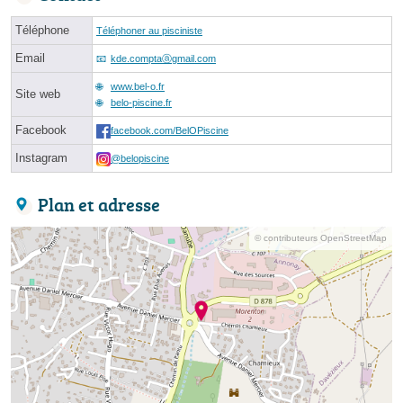
Téléphone
Téléphoner au pisciniste
Email
kde.comptaⓐgmail.com
www.bel-o.fr
Site web
belo-piscine.fr
Facebook
facebook.com/BelOPiscine
Instagram
@belopiscine
Plan et adresse
© contributeurs OpenStreetMap