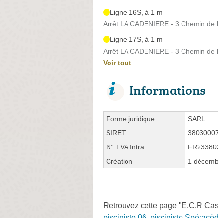
Ligne 16S, à 1 m
Arrêt LA CADENIERE - 3 Chemin de 
Ligne 17S, à 1 m
Arrêt LA CADENIERE - 3 Chemin de 
Voir tout
Informations
Forme juridique
SARL
SIRET
3803000
N° TVA Intra.
FR23380
Création
1 décemb
Retrouvez cette page "E.C.R Cass
pisciniste 06
,
pisciniste Spéracè