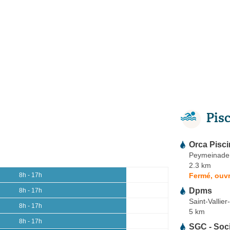
Pis
Orca Pisc
Peymeinade
2.3 km
Fermé, ouvr
8h - 17h
Dpms
8h - 17h
Saint-Vallie
8h - 17h
5 km
8h - 17h
SGC - Soci