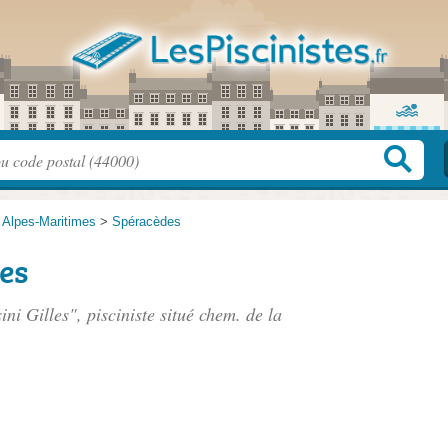
>
Alpes-Maritimes
>
Spéracèdes
les
ni Gilles", pisciniste situé
chem. de la