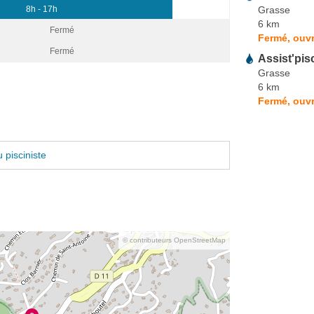
Grasse
8h - 17h
6 km
Fermé
Fermé, ouvr
Fermé
Assist'pis
Grasse
6 km
Fermé, ouvr
 pisciniste
© contributeurs OpenStreetMap