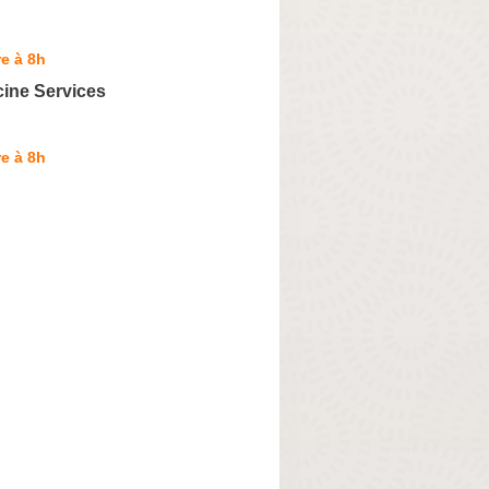
e à 8h
cine Services
e à 8h