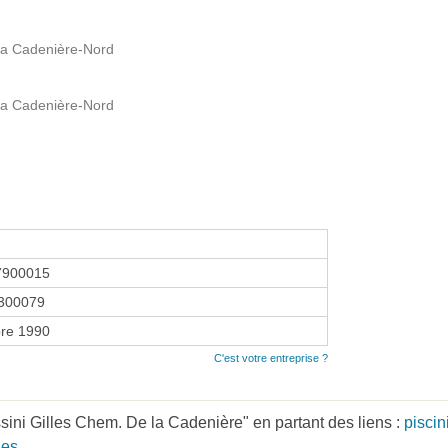
la Cadenière-Nord
la Cadenière-Nord
7900015
300079
re 1990
C'est votre entreprise ?
ini Gilles Chem. De la Cadenière" en partant des liens :
pisci
des
.