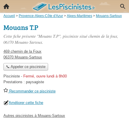
Accueil
>
Provence-Alpes-Côte d'Azur
>
Alpes-Maritimes
>
Mouans-Sartoux
Mouans T.P
Cette fiche présente "Mouans T.P", pisciniste situé
chemin de la foux
,
06370 Mouans-Sartoux.
469 chemin de la Foux
06370 Mouans-Sartoux
📞 Appeler ce pisciniste
Pisciniste
-
Fermé, ouvre lundi à 8h00
Prestations :
paysagiste
Recommander ce pisciniste
Améliorer cette fiche
Autres piscinistes à Mouans-Sartoux