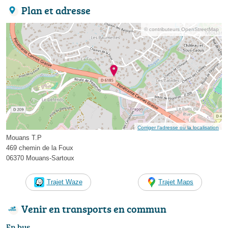
Plan et adresse
© contributeurs OpenStreetMap
Corriger l’adresse ou la localisation
Mouans T.P
469 chemin de la Foux
06370 Mouans-Sartoux
Trajet Waze
Trajet Maps
Venir en transports en commun
En bus