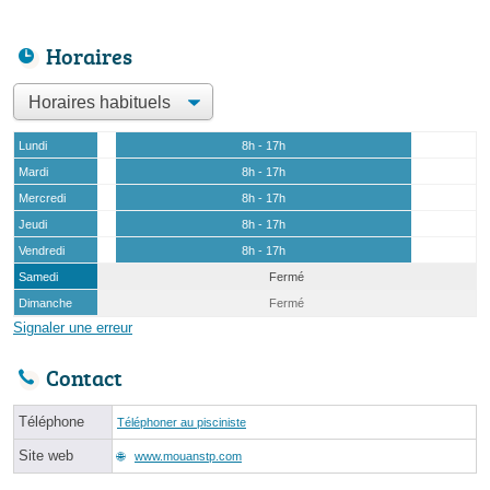
Horaires
Lundi
8h - 17h
Mardi
8h - 17h
Mercredi
8h - 17h
Jeudi
8h - 17h
Vendredi
8h - 17h
Samedi
Fermé
Dimanche
Fermé
Signaler une erreur
Contact
Téléphone
Téléphoner au pisciniste
Site web
www.mouanstp.com