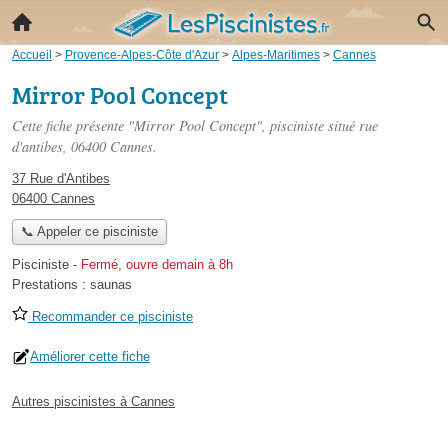
Accueil
>
Provence-Alpes-Côte d'Azur
>
Alpes-Maritimes
>
Cannes
Mirror Pool Concept
Cette fiche présente "Mirror Pool Concept", pisciniste situé
rue
d'antibes
, 06400 Cannes.
37 Rue d'Antibes
06400 Cannes
📞 Appeler ce pisciniste
Pisciniste
-
Fermé, ouvre demain à 8h
Prestations :
saunas
Recommander ce pisciniste
Améliorer cette fiche
Autres piscinistes à Cannes