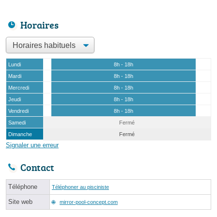
Horaires
Lundi
8h - 18h
Mardi
8h - 18h
Mercredi
8h - 18h
Jeudi
8h - 18h
Vendredi
8h - 18h
Samedi
Fermé
Dimanche
Fermé
Signaler une erreur
Contact
Téléphone
Téléphoner au pisciniste
Site web
mirror-pool-concept.com