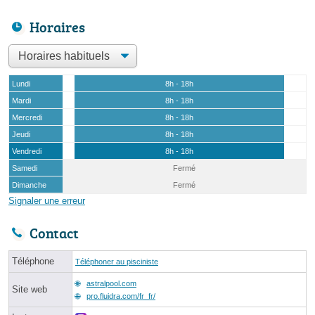
Horaires
Lundi
8h - 18h
Mardi
8h - 18h
Mercredi
8h - 18h
Jeudi
8h - 18h
Vendredi
8h - 18h
Samedi
Fermé
Dimanche
Fermé
Signaler une erreur
Contact
Téléphone
Téléphoner au pisciniste
astralpool.com
Site web
pro.fluidra.com/fr_fr/