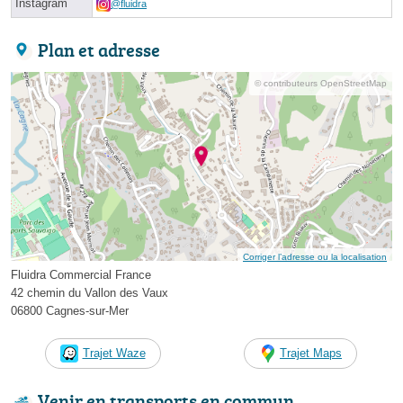
Instagram
@fluidra
Plan et adresse
© contributeurs OpenStreetMap
Corriger l’adresse ou la localisation
Fluidra Commercial France
42 chemin du Vallon des Vaux
06800 Cagnes-sur-Mer
Trajet Waze
Trajet Maps
Venir en transports en commun