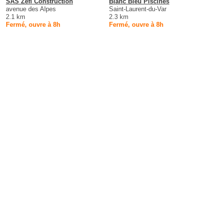
SAS Zefi Construction
Blanc Bleu Piscines
avenue des Alpes
Saint-Laurent-du-Var
2.1 km
2.3 km
Fermé, ouvre à 8h
Fermé, ouvre à 8h