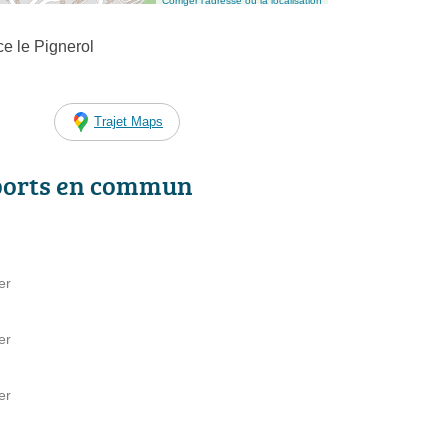
Corriger l’adresse ou la localisation
e le Pignerol
Trajet Maps
ports en commun
er
er
er