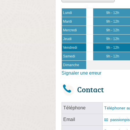
Lundi
9h - 12h
Mardi
9h - 12h
Mercredi
9h - 12h
Jeudi
9h - 12h
Vendredi
9h - 12h
Samedi
9h - 12h
Dimanche
Signaler une erreur
Contact
Téléphone
Téléphoner au
Email
passionpi