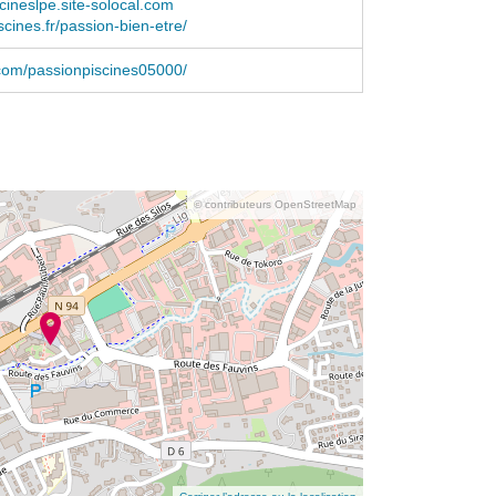
cineslpe.site-solocal.com
scines.fr/passion-bien-etre/
com/passionpiscines05000/
© contributeurs OpenStreetMap