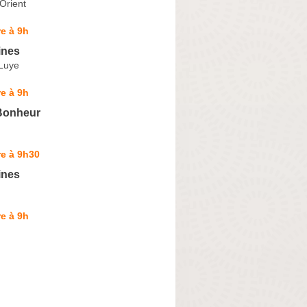
Orient
e à 9h
ines
 Luye
e à 9h
Bonheur
e à 9h30
ines
e à 9h