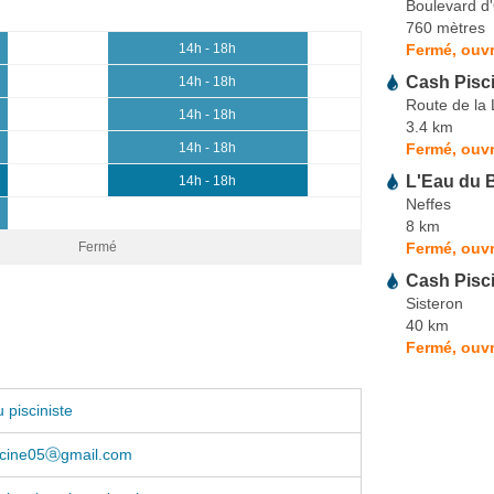
Boulevard d'
760 mètres
Fermé, ouvr
14h - 18h
Cash Pisc
14h - 18h
Route de la
14h - 18h
3.4 km
Fermé, ouvr
14h - 18h
L'Eau du 
14h - 18h
Neffes
8 km
Fermé, ouvr
Fermé
Cash Pisc
Sisteron
40 km
Fermé, ouvr
 pisciniste
scine05ⓐgmail.com