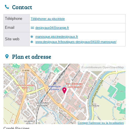
Contact
Téléphone
Téléphoner au pisciniste
Email
desjoyaux04ⓐorange.fr
manosque.piscinedesjoyaux.fr
Site web
www.desjoyaux.fr/boutiques-desjoyaux/04100-manosque/
Plan et adresse
© contributeurs OpenStreetMap
Corriger l’adresse ou la localisation
Condé Piscines