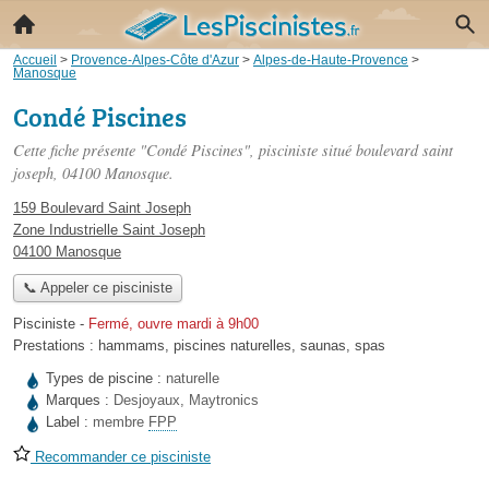
Accueil
>
Provence-Alpes-Côte d'Azur
>
Alpes-de-Haute-Provence
>
Manosque
Condé Piscines
Cette fiche présente "Condé Piscines", pisciniste situé
boulevard saint
joseph
, 04100 Manosque.
159 Boulevard Saint Joseph
Zone Industrielle Saint Joseph
04100 Manosque
📞 Appeler ce pisciniste
Pisciniste
-
Fermé, ouvre mardi à 9h00
Prestations :
hammams
,
piscines naturelles
,
saunas
,
spas
Types de piscine :
naturelle
Marques :
Desjoyaux, Maytronics
Label :
membre
FPP
Recommander ce pisciniste