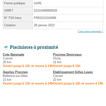
Forme juridique
SARL
SIRET
52101689900028
N° TVA Intra.
FR81521016899
Création
28 janvier 2022
C'est votre entreprise ?
Piscinistes à proximité
Cote Baignade
Piscines Desjoyaux
Cusset
Vichy
20 km
21 km
Ouvert jusqu'à 12h et rouvre à 14h
Ouvert jusqu'à 12h
Aquilus Piscines
Etablissement Gilles Layes
Bellerive-sur-Allier
Cusset
21 km
22 km
Ouvert jusqu'à 12h et rouvre à 14h
Ouvert jusqu'à 12h et rouvre à 14h