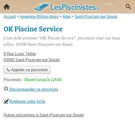
Accueil
>
Auvergne-Rhône-Alpes
>
Allier
>
Saint-Pourçain-sur-Sioule
OK Piscine Service
Cette fiche présente "OK Piscine Service", pisciniste situé
rue louis
tellier
, 03500 Saint-Pourçain-sur-Sioule.
8 Rue Louis Tellier
03500 Saint-Pourçain-sur-Sioule
📞 Appeler ce pisciniste
Pisciniste
-
Ouvert jusqu'à 12h30
Recommander ce pisciniste
Améliorer cette fiche
Autres piscinistes à Saint-Pourçain-sur-Sioule